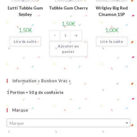
Chewing gum
,
Lutti
Chewing gum
,
Lutti
Big Red
,
Chewing gum
Lutti Tubble Gum
Tubble Gum Cherry
Wrigley Big Red
Smiley
Cinamon 15P
1,50
€
1,50
€
1,00
€
quantité
-
+
de
Tubble
Lire la suite
Lire la suite
Gum
Ajouter au
Cherry
panier
Information « Bonbon Vrac »
1 Portion = 50 g de confiserie
Marque
Marque