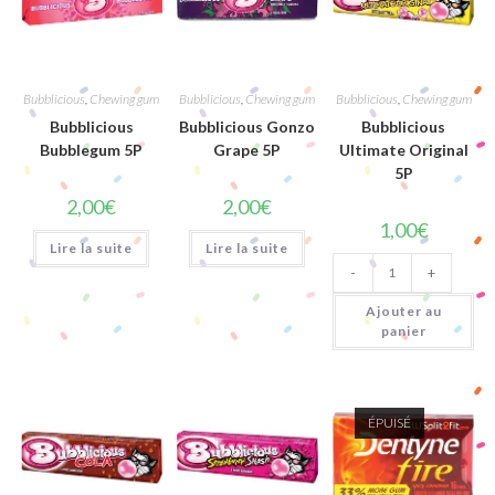
Bubblicious
,
Chewing gum
Bubblicious
,
Chewing gum
Bubblicious
,
Chewing gum
Bubblicious
Bubblicious Gonzo
Bubblicious
Bubblegum 5P
Grape 5P
Ultimate Original
5P
2,00
€
2,00
€
1,00
€
Lire la suite
Lire la suite
quantité
-
+
de
Bubblicious
Ultimate
Ajouter au
Original
panier
5P
ÉPUISÉ