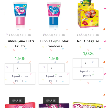
Chewing gum
,
Lutti
Chewing gum
,
Lutti
Chewing gum
,
Lutti
Tubble Gum Tutti
Tubble Gum Color
Roll’Up Fraise
Frutti
Framboise
1,00
€
1,50
€
1,50
€
quantité
-
+
de
quantité
quantité
Roll'Up
-
+
-
+
de
de
Fraise
Ajouter au
Tubble
Tubble
Gum
Gum
panier
Ajouter au
Ajouter au
Tutti
Color
panier
panier
Frutti
Framboise
ÉPUISÉ
ÉPUISÉ