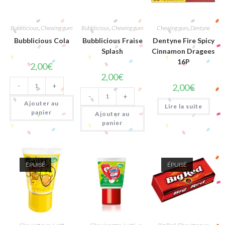
Bubblicious
,
Chewing gum
Bubblicious
,
Chewing gum
Chewing gum
,
Dentyne
Bubblicious Cola
Bubblicious Fraise
Dentyne Fire Spicy
Splash
Cinnamon Dragees
16P
2,00
€
2,00
€
quantité
-
+
2,00
€
de
quantité
Bubblicious
-
+
de
Cola
Ajouter au
Bubblicious
Lire la suite
Fraise
panier
Ajouter au
Splash
panier
ÉPUISÉ
ÉPUISÉ