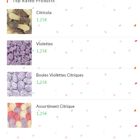
Top Rated Products
Citricola
1,25
€
Violettes
1,25
€
Boules Violettes Citriques
1,25
€
Assortiment Citrique
1,25
€