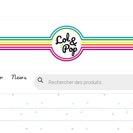
r
News
Recherche
de
produits