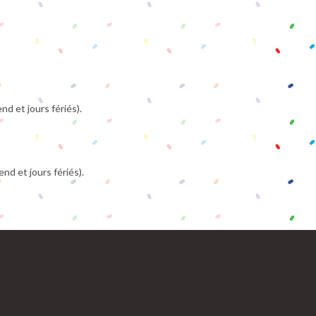
d et jours fériés).
d et jours fériés).
re
ation