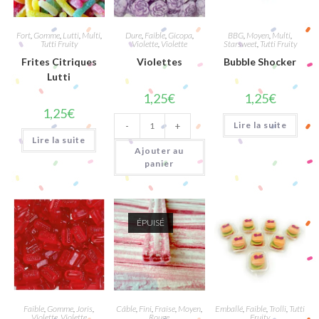
Fort
,
Gomme
,
Lutti
,
Multi
,
Dure
,
Faible
,
Gicopa
,
BBG
,
Moyen
,
Multi
,
Tutti Fruity
Violette
,
Violette
Starsweet
,
Tutti Fruity
Frites Citriques
Violettes
Bubble Shocker
Lutti
1,25
€
1,25
€
1,25
€
quantité
Lire la suite
-
+
de
Violettes
Lire la suite
Ajouter au
panier
ÉPUISÉ
Faible
,
Gomme
,
Joris
,
Câble
,
Fini
,
Fraise
,
Moyen
,
Emballé
,
Faible
,
Trolli
,
Tutti
Violette
,
Violette
Rouge
Fruity