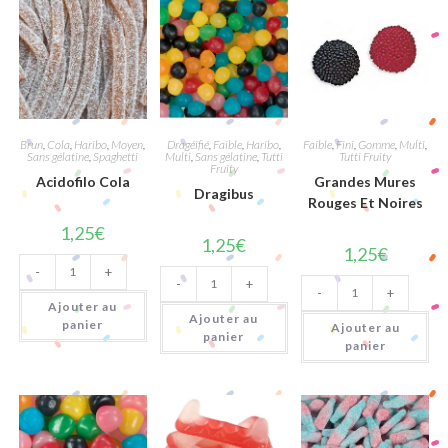
Brun
,
Cola
,
Haribo
,
Moyen
,
Dragéifié
,
Faible
,
Haribo
,
Faible
,
Fini
,
Gomme
,
Multi
,
Sans gélatine
,
Spaghetti
Multi
,
Sans gélatine
,
Tutti
Tutti Fruity
Fruity
Acidofilo Cola
Grandes Mures
Dragibus
Rouges Et Noires
1,25
€
1,25
€
1,25
€
quantité
quantité
-
+
de
quantité
-
+
de
Acidofilo
-
+
de
Dragibus
Cola
Ajouter au
Grandes
Ajouter au
Mures
panier
Ajouter au
Rouges
panier
panier
Et
Noires