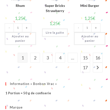
Rhum
Super Bricks
Mini Burger
Strawberry
1,25
€
1,25
€
1,25
€
quantité
quantité
-
+
-
+
de
de
Rhum
Mini
Lire la suite
Burger
Ajouter au
Ajouter au
panier
panier
1
2
3
4
…
15
16
17
Information « Bonbon Vrac »
1 Portion = 50 g de confiserie
Marque