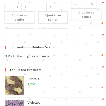
quantité
quantité
quantité
-
+
de
-
+
-
+
de
de
Citricola
Mini
Pieds
Ajouter au
Cola
Citriques
Ajouter au
Ajouter au
panier
Citrique
panier
panier
Information « Bonbon Vrac »
1 Portion = 50 g de confiserie
Top Rated Products
Citricola
1,25
€
Violettes