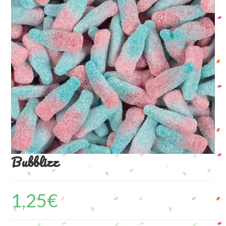
Bubblizz
1,25
€