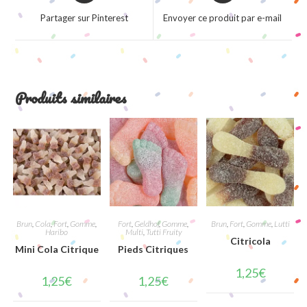
a
a
Partager sur Pinterest
Envoyer ce produit par e-mail
new
new
window
window
Produits similaires
Brun
,
Cola
,
Fort
,
Gomme
,
Fort
,
Geldhof
,
Gomme
,
Brun
,
Fort
,
Gomme
,
Lutti
Haribo
Multi
,
Tutti Fruity
Citricola
Mini Cola Citrique
Pieds Citriques
1,25
€
1,25
€
1,25
€