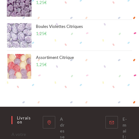
1,25
€
Boules Violettes Citriques
1,25
€
Assortiment Citrique
1,25
€
Livrais
A
E-
On
dr
m
es
ai
A votre
se
l :