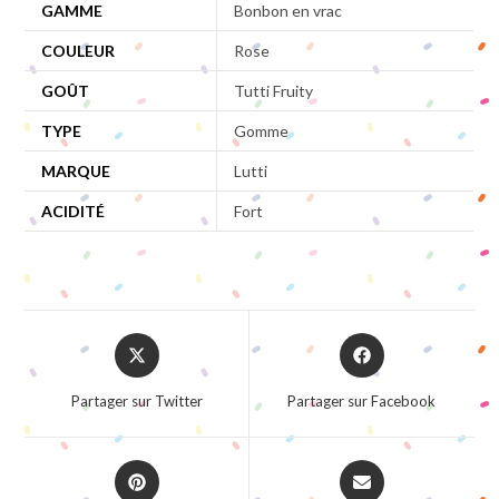
GAMME
Bonbon en vrac
COULEUR
Rose
GOÛT
Tutti Fruity
TYPE
Gomme
MARQUE
Lutti
ACIDITÉ
Fort
Opens
Opens
in
in
a
a
Partager sur Twitter
Partager sur Facebook
new
new
window
window
Opens
Opens
in
in