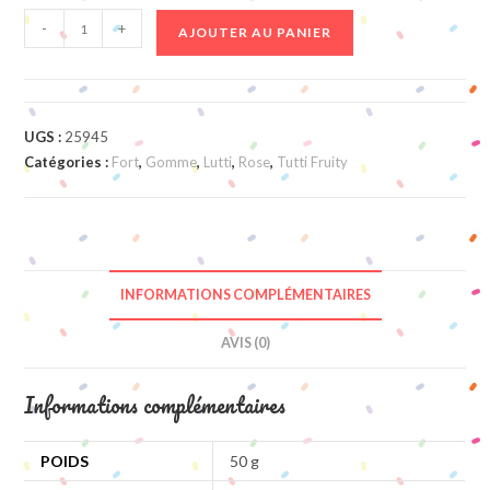
quantité
-
+
AJOUTER AU PANIER
de
Bubblizz
UGS :
25945
Catégories :
Fort
,
Gomme
,
Lutti
,
Rose
,
Tutti Fruity
INFORMATIONS COMPLÉMENTAIRES
AVIS (0)
Informations complémentaires
POIDS
50 g