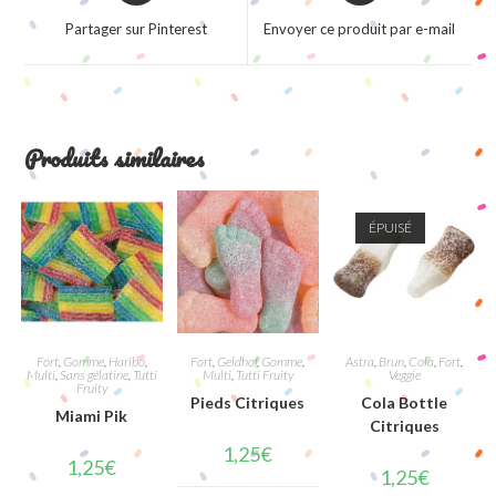
a
a
Partager sur Pinterest
Envoyer ce produit par e-mail
new
new
window
window
Produits similaires
ÉPUISÉ
Fort
,
Gomme
,
Haribo
,
Fort
,
Geldhof
,
Gomme
,
Astra
,
Brun
,
Cola
,
Fort
,
Multi
,
Sans gélatine
,
Tutti
Multi
,
Tutti Fruity
Veggie
Fruity
Pieds Citriques
Cola Bottle
Miami Pik
Citriques
1,25
€
1,25
€
1,25
€