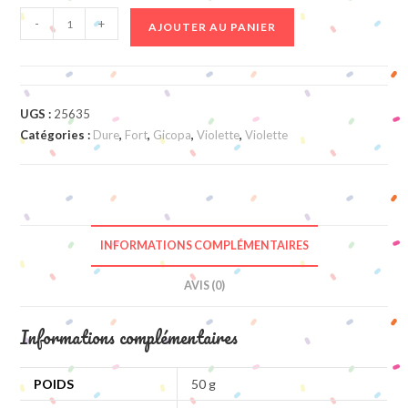
quantité
-
+
AJOUTER AU PANIER
de
Boules
Violettes
Citriques
UGS :
25635
Catégories :
Dure
,
Fort
,
Gicopa
,
Violette
,
Violette
INFORMATIONS COMPLÉMENTAIRES
AVIS (0)
Informations complémentaires
POIDS
50 g