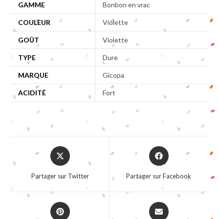
GAMME
Bonbon en vrac
COULEUR
Violette
GOÛT
Violette
TYPE
Dure
MARQUE
Gicopa
ACIDITÉ
Fort
Opens
Opens
in
in
a
a
Partager sur Twitter
Partager sur Facebook
new
new
window
window
Opens
Opens
in
in