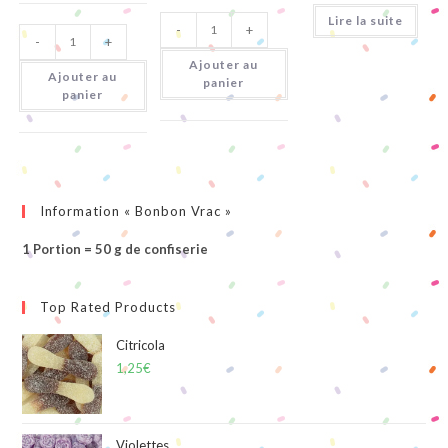
quantité
Lire la suite
quantité
-
+
de
-
+
de
Pieds
Miami
Citriques
Ajouter au
Pik
Ajouter au
panier
panier
Information « Bonbon Vrac »
1 Portion = 50 g de confiserie
Top Rated Products
Citricola
1,25
€
Violettes