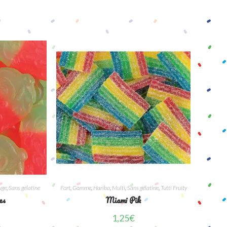
uge
,
Sans gélatine
Fort
,
Gomme
,
Haribo
,
Multi
,
Sans gélatine
,
Tutti Fruity
es
Miami Pik
1,25
€