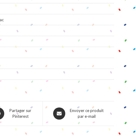
ac
ns
Opens
Partager sur
Envoyer ce produit
Pinterest
par e-mail
in
a
w
new
dow
window