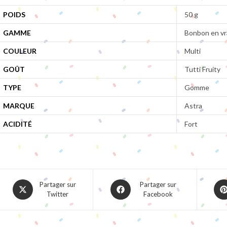
POIDS
50 g
GAMME
Bonbon en vr
COULEUR
Multi
GOÛT
Tutti Fruity
TYPE
Gomme
MARQUE
Astra
ACIDITÉ
Fort
Opens
Opens
Ope
Partager sur
Partager sur
Twitter
Facebook
in
in
in
a
a
a
new
new
ne
window
window
win