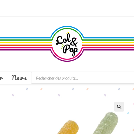
Recherche
r
News
de
produits
🔍