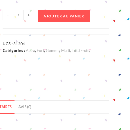
quantité
-
+
AJOUTER AU PANIER
de
Sticks
Citriques
UGS :
31204
Catégories :
Astra
,
Fort
,
Gomme
,
Multi
,
Tutti Fruity
AIRES
AVIS (0)