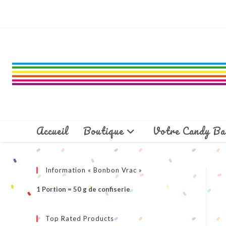
Skip
to
content
Accueil
Boutique
Votre Candy Ba
Information « Bonbon Vrac »
1 Portion = 50 g de confiserie
Top Rated Products