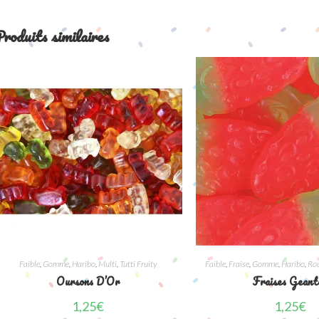
roduits similaires
Faible
,
Gomme
,
Haribo
,
Multi
,
Tutti Fruity
Faible
,
Fraise
,
Gomme
,
Haribo
,
Ro
Oursons D’Or
Fraises Geant
1,25
€
1,25
€