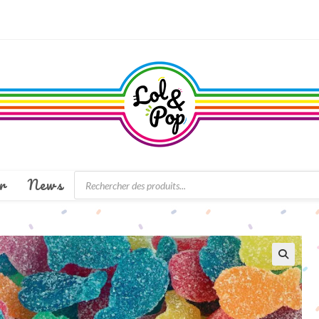
Recherche
r
News
de
produits
🔍