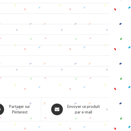
ns
Opens
Partager sur
Envoyer ce produit
Pinterest
par e-mail
in
a
w
new
dow
window