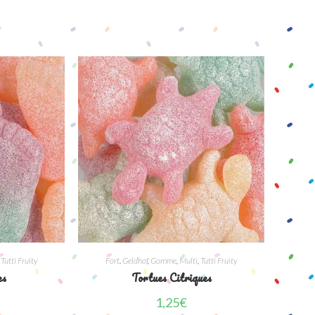
,
Tutti Fruity
Fort
,
Geldhof
,
Gomme
,
Multi
,
Tutti Fruity
es
Tortues Citriques
1,25
€