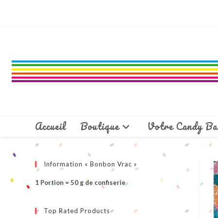
Skip
to
content
Accueil
Boutique
Votre Candy Ba
Information « Bonbon Vrac »
1 Portion = 50 g de confiserie
Top Rated Products