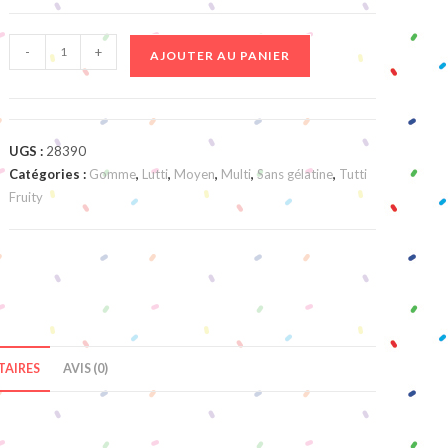
quantité
-
+
AJOUTER AU PANIER
de
Poissons
Tropicaux
UGS :
28390
Catégories :
Gomme
,
Lutti
,
Moyen
,
Multi
,
Sans gélatine
,
Tutti
Fruity
AIRES
AVIS (0)