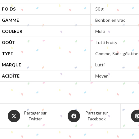
POIDS
50 g
GAMME
Bonbon en vrac
COULEUR
Multi
GOÛT
Tutti Fruity
TYPE
Gomme, Sans gélatine
MARQUE
Lutti
ACIDITÉ
Moyen
Opens
Opens
Ope
Partager sur
Partager sur
Twitter
Facebook
in
in
in
a
a
a
new
new
ne
window
window
win