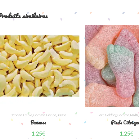
roduits similaires
Banane
,
Faible
,
Gomme
,
Haribo
,
Jaune
Fort
,
Geldhof
,
Gomme
,
Multi
Bananes
Pieds Citriqu
1,25
€
1,25
€