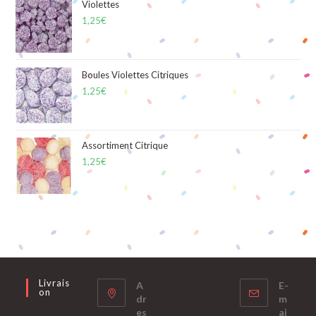
Violettes
1,25
€
Boules Violettes Citriques
1,25
€
Assortiment Citrique
1,25
€
Livrais
A
E-
On
dr
m
es
ai