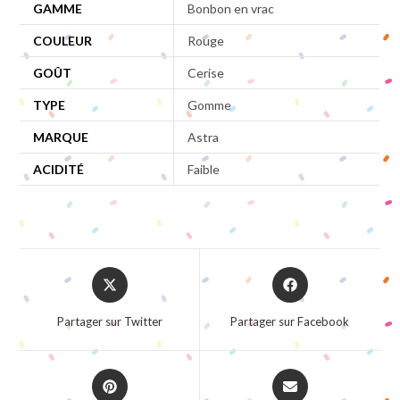
GAMME
Bonbon en vrac
COULEUR
Rouge
GOÛT
Cerise
TYPE
Gomme
MARQUE
Astra
ACIDITÉ
Faible
Opens
Opens
in
in
a
a
Partager sur Twitter
Partager sur Facebook
new
new
window
window
Opens
Opens
in
in