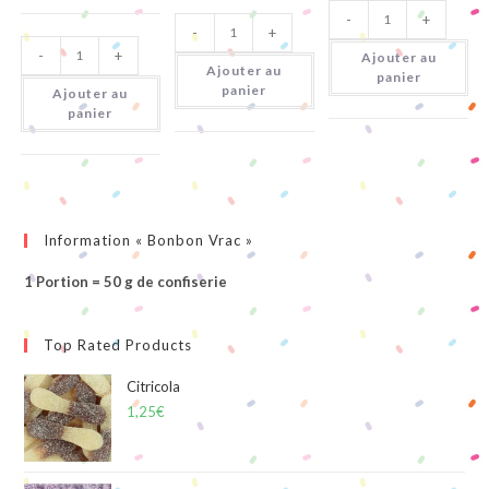
quantité
quantité
-
+
de
-
+
de
Citricola
quantité
Bananes
-
+
de
Ajouter au
Ajouter au
Escargots
panier
Coca
panier
Ajouter au
Citriques
panier
Information « Bonbon Vrac »
1 Portion = 50 g de confiserie
Top Rated Products
Citricola
1,25
€