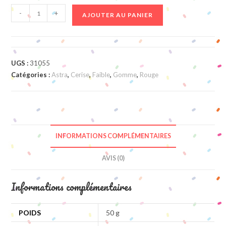
quantité
-
+
AJOUTER AU PANIER
de
Cerises
Lavees
UGS :
31055
Catégories :
Astra
,
Cerise
,
Faible
,
Gomme
,
Rouge
INFORMATIONS COMPLÉMENTAIRES
AVIS (0)
Informations complémentaires
POIDS
50 g