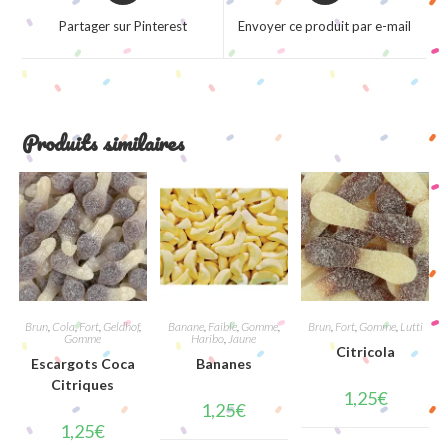
a
a
Partager sur Pinterest
Envoyer ce produit par e-mail
new
new
window
window
Produits similaires
Brun
,
Cola
,
Fort
,
Geldhof
,
Banane
,
Faible
,
Gomme
,
Brun
,
Fort
,
Gomme
,
Lutti
Gomme
Haribo
,
Jaune
Citricola
Escargots Coca
Bananes
Citriques
1,25
€
1,25
€
1,25
€