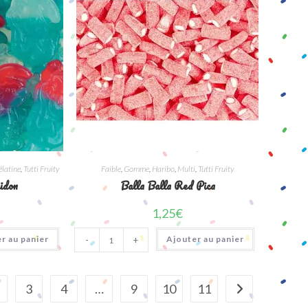
élatine
,
Tutti Fruity
Faible
,
Gomme
,
Haribo
,
Multi
,
Tutti Fruity
idon
Balla Balla Red Pica
1,25
€
quantité
r au panier
Ajouter au panier
-
+
de
Balla
Balla
Red
Pica
3
4
…
9
10
11