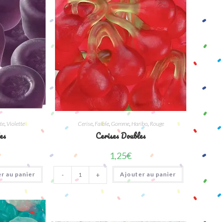
tte
,
Violette
Cerise
,
Faible
,
Gomme
,
Haribo
,
Rouge
es
Cerises Doubles
1,25
€
quantité
r au panier
Ajouter au panier
-
+
de
Cerises
Doubles