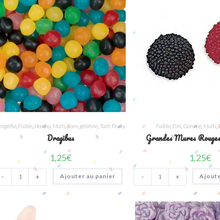
ragéifié
,
Faible
,
Haribo
,
Multi
,
Sans gélatine
,
Tutti Fruity
Faible
,
Fini
,
Gomme
,
Multi
,
Dragibus
Grandes Mures Rouges
1,25
€
1,25
€
quantité
quantité
Ajouter au panier
Ajoute
-
+
-
+
de
de
Dragibus
Grandes
Mures
Rouges
Et
Noires