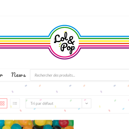
Recherche
r
News
de
produits
Tri par défaut