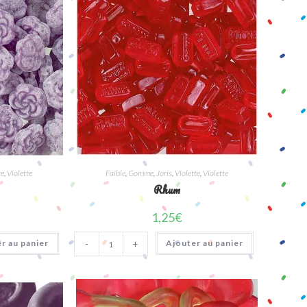
te
,
Violette
Faible
,
Gomme
,
Joris
,
Violette
,
Violette
Rhum
1,25
€
quantité
r au panier
Ajouter au panier
-
+
de
Rhum