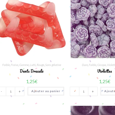
Faible
,
Fraise
,
Gomme
,
Lutti
,
Rouge
,
Sans gélatine
Dure
,
Faible
,
Gicopa
,
Violet
Dents Dracula
Violettes
1,25
€
1,25
€
quantité
quantité
Ajouter au panier
Ajoute
-
+
-
+
de
de
Dents
Violettes
Dracula