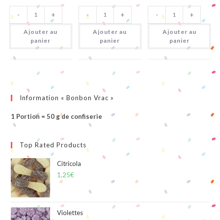
quantité
quantité
quantité
-
+
-
+
-
+
de
de
de
Mini
Pieds
Nez
Cola
Citriques
Citrique
Ajouter au
Ajouter au
Ajouter au
Citrique
panier
panier
panier
Information « Bonbon Vrac »
1 Portion = 50 g de confiserie
Top Rated Products
Citricola
1,25
€
Violettes