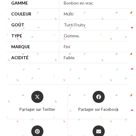
GAMME
Bonbon en vrac
COULEUR
Multi
GOÛT
Tutti Fruity
TYPE
Gomme
MARQUE
Fini
ACIDITÉ
Faible
Opens
Opens
in
in
a
a
Partager sur Twitter
Partager sur Facebook
new
new
window
window
Opens
Opens
in
in