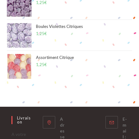
1,25
€
Boules Violettes Citriques
1,25
€
Assortiment Citrique
1,25
€
Livrais
A
E-
On
dr
m
es
ai
A votre
se
l :