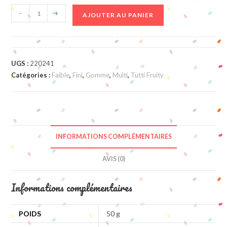
quantité
-
+
AJOUTER AU PANIER
de
Grandes
Mures
Rouges
UGS :
220241
Et
Catégories :
Faible
,
Fini
,
Gomme
,
Multi
,
Tutti Fruity
Noires
INFORMATIONS COMPLÉMENTAIRES
AVIS (0)
Informations complémentaires
POIDS
50 g