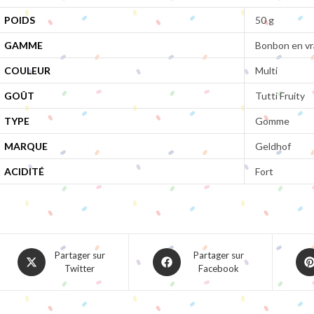
POIDS
50 g
GAMME
Bonbon en vr
COULEUR
Multi
GOÛT
Tutti Fruity
TYPE
Gomme
MARQUE
Geldhof
ACIDITÉ
Fort
Opens
Opens
Ope
Partager sur
Partager sur
Twitter
Facebook
in
in
in
a
a
a
new
new
ne
window
window
win