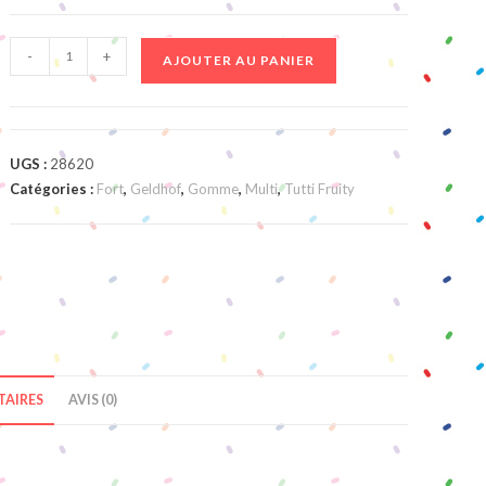
quantité
-
+
AJOUTER AU PANIER
de
Nez
Citrique
UGS :
28620
Catégories :
Fort
,
Geldhof
,
Gomme
,
Multi
,
Tutti Fruity
AIRES
AVIS (0)