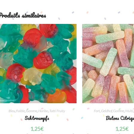
roduits similaires
Bleu
,
Faible
,
Gomme
,
Haribo
,
Tutti Fruity
Fort
,
Geldhof
,
Gomme
,
Multi
Schtroumpfs
Batons Citriq
1,25
€
1,25
€