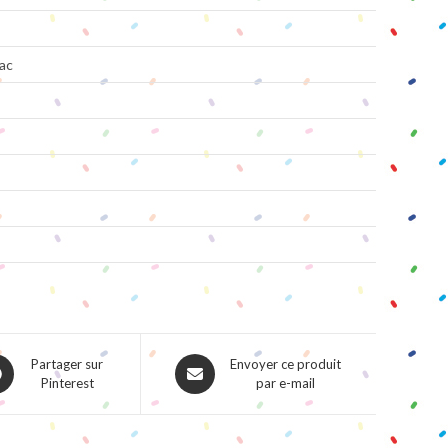
ac
ns
Opens
Partager sur
Envoyer ce produit
Pinterest
par e-mail
in
a
w
new
dow
window