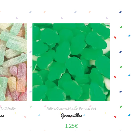
,
Tutti Fruity
Faible
,
Gomme
,
Haribo
,
Pomme
,
Vert
ues
Grenouilles
1,25
€