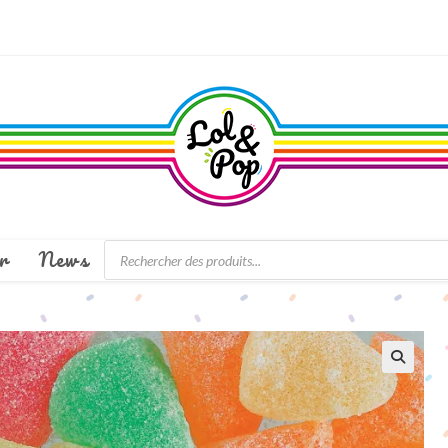
Recherche
r
News
de
produits
🔍