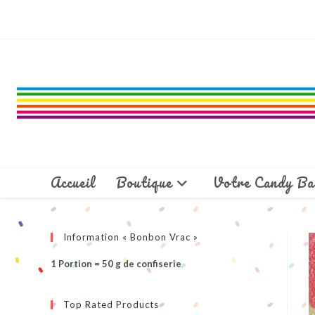
Skip
to
content
Accueil
Boutique
Votre Candy Ba
Information « Bonbon Vrac »
1 Portion = 50 g de confiserie
Top Rated Products