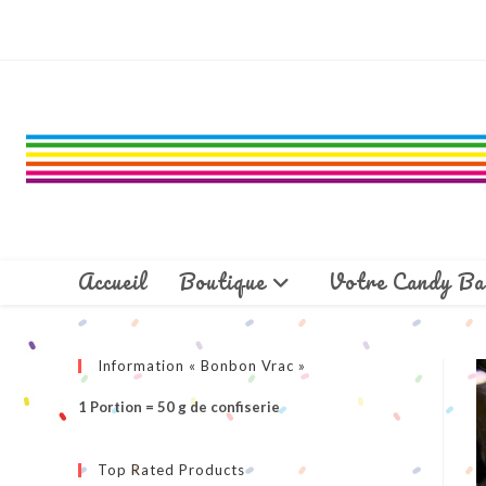
Skip
to
content
Accueil
Boutique
Votre Candy Ba
Information « Bonbon Vrac »
1 Portion = 50 g de confiserie
Top Rated Products