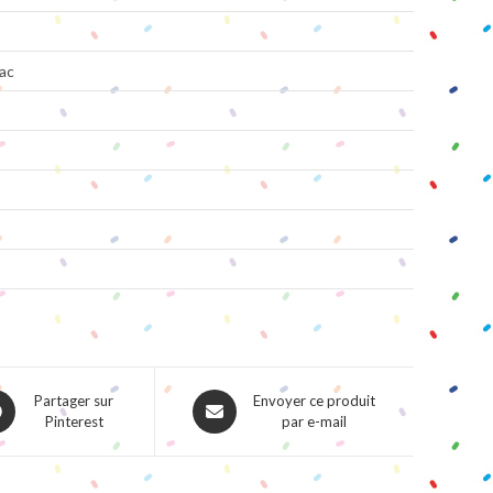
ac
ns
Opens
Partager sur
Envoyer ce produit
Pinterest
par e-mail
in
a
w
new
dow
window