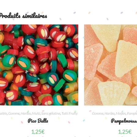
roduits similaires
aible
,
Gomme
,
Haribo
,
Multi
,
Sans gélatine
,
Tutti Fruity
Gomme
,
Haribo
,
Moyen
,
Pampl
Pico Balla
Pampelmouss
1,25
€
1,25
€