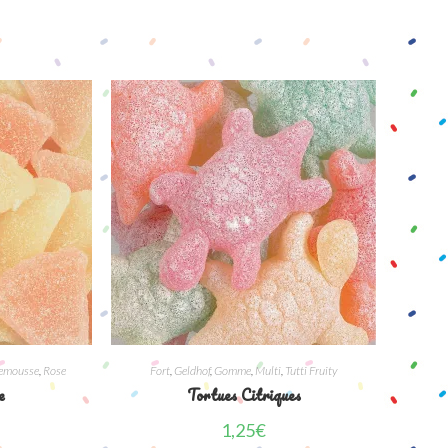
emousse
,
Rose
Fort
,
Geldhof
,
Gomme
,
Multi
,
Tutti Fruity
e
Tortues Citriques
1,25
€