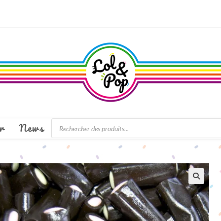
Recherche
r
News
de
produits
🔍