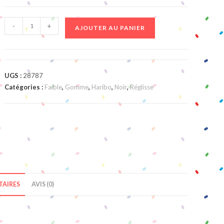
quantité
-
+
AJOUTER AU PANIER
de
Mini
Cocobat
UGS :
28787
Catégories :
Faible
,
Gomme
,
Haribo
,
Noir
,
Réglisse
AIRES
AVIS (0)