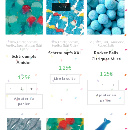
ÉPUISÉ
Bleu
,
Faible
,
Gomme
,
Bleu
,
Faible
,
Gomme
,
Bleu
,
Dure
,
Fort
,
Framboise
,
Haribo
,
Sans gélatine
,
Tutti
Haribo
,
Tutti Fruity
Rocket Balls
Fruity
Schtroumpfs XXL
Rocket Balls
Schtroumpfs
Citriques Mure
Amidon
1,25
€
1,25
€
1,25
€
Lire la suite
quantité
quantité
-
+
de
-
+
de
Rocket
Schtroumpfs
Balls
Ajouter au
Amidon
Citriques
Ajouter au
panier
Mure
panier