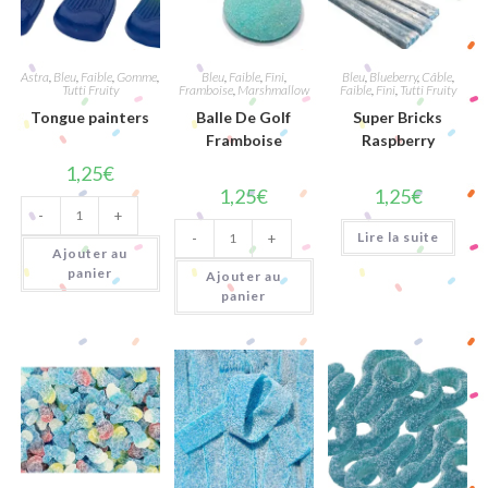
Astra
,
Bleu
,
Faible
,
Gomme
,
Bleu
,
Faible
,
Fini
,
Bleu
,
Blueberry
,
Câble
,
Tutti Fruity
Framboise
,
Marshmallow
Faible
,
Fini
,
Tutti Fruity
Tongue painters
Balle De Golf
Super Bricks
Framboise
Raspberry
1,25
€
1,25
€
1,25
€
quantité
-
+
de
quantité
Tongue
Lire la suite
-
+
de
painters
Ajouter au
Balle
De
panier
Ajouter au
Golf
panier
Framboise