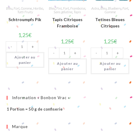
Bleu
,
Fort
,
Gomme
,
Haribo
,
Bleu
,
Fini
,
Fort
,
Framboise
,
Astra
,
Bleu
,
Blueberry
,
Fort
,
Tutti Fruity
Sans gélatine
,
Tapis
Gomme
Schtroumpfs Pik
Tapis Citriques
Tetines Bleues
Framboise
Citriques
1,25
€
1,25
€
1,25
€
quantité
-
+
de
quantité
quantité
Schtroumpfs
-
+
-
+
de
de
Pik
Ajouter au
Tapis
Tetines
Citriques
Bleues
panier
Ajouter au
Ajouter au
Framboise
Citriques
panier
panier
Information « Bonbon Vrac »
1 Portion = 50 g de confiserie
Marque