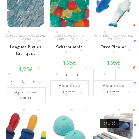
Astra
,
Bleu
,
Blueberry
,
Fort
,
Bleu
,
Faible
,
Gomme
,
Astra
,
Bleu
,
Faible
,
Gomme
,
Gomme
Haribo
,
Tutti Fruity
Tutti Fruity
Langues Bleues
Schtroumpfs
Orca Bicolor
Citriques
1,25
€
1,25
€
1,25
€
quantité
quantité
-
+
-
+
de
de
quantité
Schtroumpfs
Orca
-
+
de
Bicolor
Ajouter au
Ajouter au
Langues
Bleues
panier
panier
Ajouter au
Citriques
panier
ÉPUISÉ