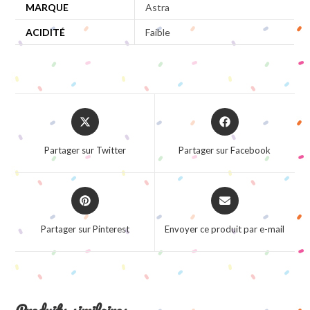
MARQUE
Astra
ACIDITÉ
Faible
Opens
Opens
in
in
a
a
Partager sur Twitter
Partager sur Facebook
new
new
window
window
Opens
Opens
in
in
a
a
Partager sur Pinterest
Envoyer ce produit par e-mail
new
new
window
window
Produits similaires