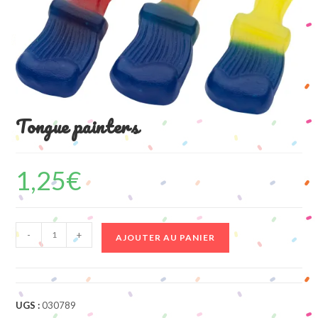
Tongue painters
1,25
€
quantité
-
+
AJOUTER AU PANIER
de
Tongue
painters
UGS :
030789