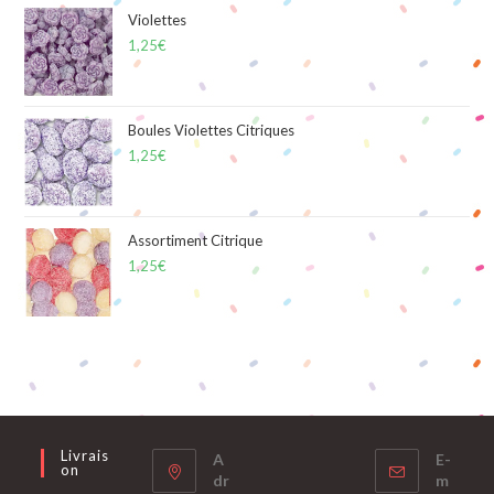
Violettes
1,25
€
Boules Violettes Citriques
1,25
€
Assortiment Citrique
1,25
€
Livrais
A
E-
On
dr
m