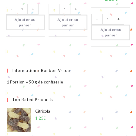
quantité
quantité
-
+
-
+
de
de
Mini
Avions
quantité
Cola
Citriques
-
+
de
Ajouter au
Ajouter au
Citrique
Poissons
panier
panier
Tropicaux
Ajouter au
panier
Information « Bonbon Vrac »
1 Portion = 50 g de confiserie
Top Rated Products
Citricola
1,25
€