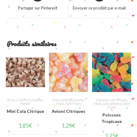
a
a
Partager sur Pinterest
Envoyer ce produit par e-mail
new
new
window
window
Produits similaires
Brun
,
Cola
,
Fort
,
Gomme
,
Fort
,
Geldhof
,
Gomme
,
Gomme
,
Lutti
,
Moyen
,
Haribo
Multi
,
Tutti Fruity
Multi
,
Sans gélatine
,
Tutti
Fruity
Mini Cola Citrique
Avions Citriques
Poissons
Tropicaux
1,25
€
1,25
€
1,25
€