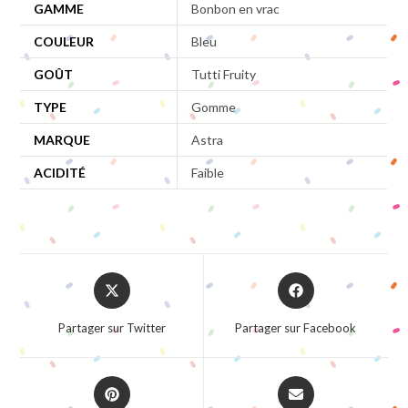
GAMME
Bonbon en vrac
COULEUR
Bleu
GOÛT
Tutti Fruity
TYPE
Gomme
MARQUE
Astra
ACIDITÉ
Faible
Opens
Opens
in
in
a
a
Partager sur Twitter
Partager sur Facebook
new
new
window
window
Opens
Opens
in
in