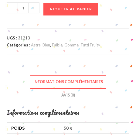
quantité
-
+
AJOUTER AU PANIER
de
Orca
Bicolor
UGS :
31213
Catégories :
Astra
,
Bleu
,
Faible
,
Gomme
,
Tutti Fruity
INFORMATIONS COMPLÉMENTAIRES
AVIS (0)
Informations complémentaires
POIDS
50 g