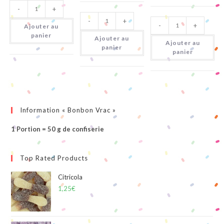
quantité
-
+
de
quantité
Citricola
quantité
-
+
de
-
+
de
Ajouter au
Cherry
Bouteilles
panier
Cola
Ajouter au
Cola
Ajouter au
Sans
panier
panier
Sucre
Information « Bonbon Vrac »
1 Portion = 50 g de confiserie
Top Rated Products
Citricola
1,25
€