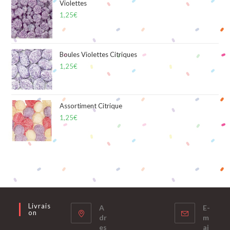
Violettes
1,25
€
Boules Violettes Citriques
1,25
€
Assortiment Citrique
1,25
€
Livrais
A
E-
On
dr
m
es
ai