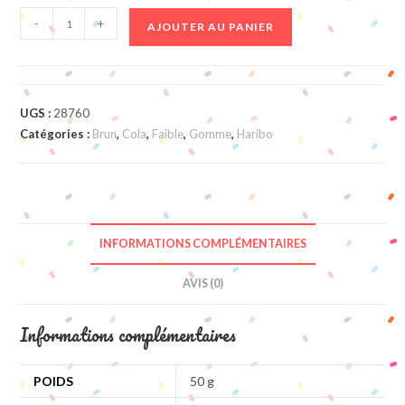
quantité
-
+
AJOUTER AU PANIER
de
Happy
Cola
UGS :
28760
Catégories :
Brun
,
Cola
,
Faible
,
Gomme
,
Haribo
INFORMATIONS COMPLÉMENTAIRES
AVIS (0)
Informations complémentaires
POIDS
50 g