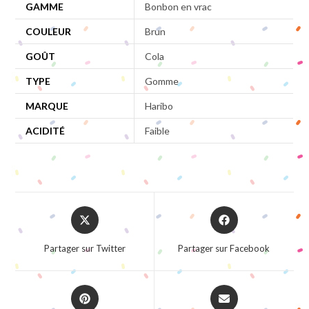
GAMME
Bonbon en vrac
COULEUR
Brun
GOÛT
Cola
TYPE
Gomme
MARQUE
Haribo
ACIDITÉ
Faible
Opens
Opens
in
in
a
a
Partager sur Twitter
Partager sur Facebook
new
new
window
window
Opens
Opens
in
in