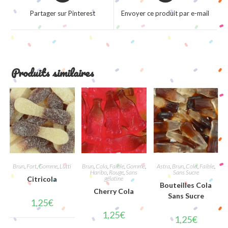
a
a
Partager sur Pinterest
Envoyer ce produit par e-mail
new
new
window
window
Produits similaires
Brun
,
Fort
,
Gomme
,
Lutti
Brun
,
Cola
,
Faible
,
Gomme
,
Astra
,
Brun
,
Cola
,
Faible
,
Haribo
,
Rouge
,
Sans
Sans Sucre
Citricola
gélatine
Bouteilles Cola
Cherry Cola
Sans Sucre
1,25
€
1,25
€
1,25
€