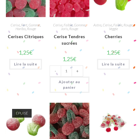
Cerise
,
Fort
,
Gomme
,
Cerise
,
Faible
,
Gomme
,
Astra
,
Cerise
,
Faible
,
Rouge
,
Haribo
,
Rouge
Joris
,
Rouge
Veggie
Cerises Citriques
Cerise Tendres
Cherries
sucrées
1,25
€
1,25
€
1,25
€
Lire la suite
Lire la suite
quantité
-
+
de
Cerise
Tendres
Ajouter au
sucrées
panier
ÉPUISÉ