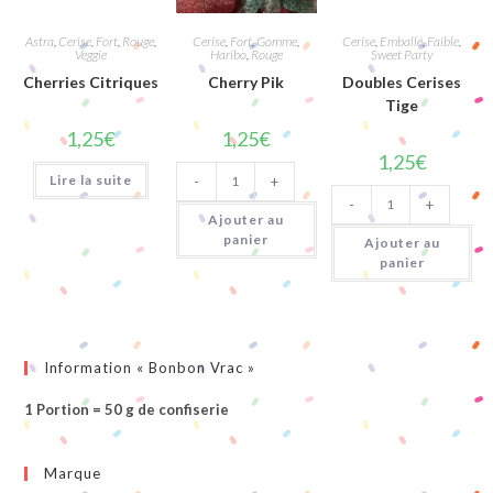
Astra
,
Cerise
,
Fort
,
Rouge
,
Cerise
,
Fort
,
Gomme
,
Cerise
,
Emballé
,
Faible
,
Veggie
Haribo
,
Rouge
Sweet Party
Cherries Citriques
Cherry Pik
Doubles Cerises
Tige
1,25
€
1,25
€
1,25
€
quantité
Lire la suite
-
+
de
quantité
Cherry
-
+
de
Pik
Ajouter au
Doubles
Cerises
panier
Ajouter au
Tige
panier
Information « Bonbon Vrac »
1 Portion = 50 g de confiserie
Marque