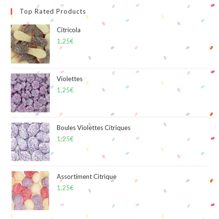
Top Rated Products
Citricola
1,25
€
Violettes
1,25
€
Boules Violettes Citriques
1,25
€
Assortiment Citrique
1,25
€