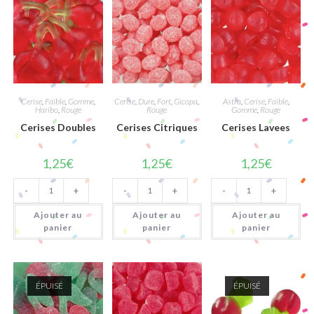
Cerise
,
Faible
,
Gomme
,
Cerise
,
Dure
,
Fort
,
Gicopa
,
Astra
,
Cerise
,
Faible
,
Haribo
,
Rouge
Rouge
Gomme
,
Rouge
Cerises Doubles
Cerises Citriques
Cerises Lavees
1,25
€
1,25
€
1,25
€
quantité
quantité
quantité
-
+
-
+
-
+
de
de
de
Cerises
Cerises
Cerises
Doubles
Citriques
Lavees
Ajouter au
Ajouter au
Ajouter au
panier
panier
panier
ÉPUISÉ
ÉPUISÉ