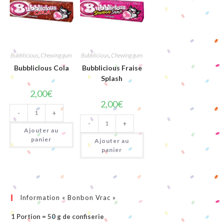
Bubblicious
,
Chewing gum
Bubblicious
,
Chewing gum
Bubblicious Cola
Bubblicious Fraise
Splash
2,00
€
2,00
€
quantité
-
+
de
quantité
Bubblicious
-
+
de
Cola
Ajouter au
Bubblicious
Fraise
panier
Ajouter au
Splash
panier
Information « Bonbon Vrac »
1 Portion = 50 g de confiserie