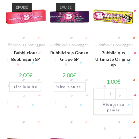
ÉPUISÉ
ÉPUISÉ
Bubblicious
,
Chewing gum
Bubblicious
,
Chewing gum
Bubblicious
,
Chewing gum
Bubblicious
Bubblicious Gonzo
Bubblicious
Bubblegum 5P
Grape 5P
Ultimate Original
5P
2,00
€
2,00
€
1,00
€
Lire la suite
Lire la suite
quantité
-
+
de
Bubblicious
Ultimate
Ajouter au
Original
panier
5P