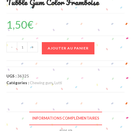
Tubble Gum Color Framboise
1,50
€
quantité
-
+
AJOUTER AU PANIER
de
Tubble
Gum
Color
UGS :
36325
Framboise
Catégories :
Chewing gum
,
Lutti
INFORMATIONS COMPLÉMENTAIRES