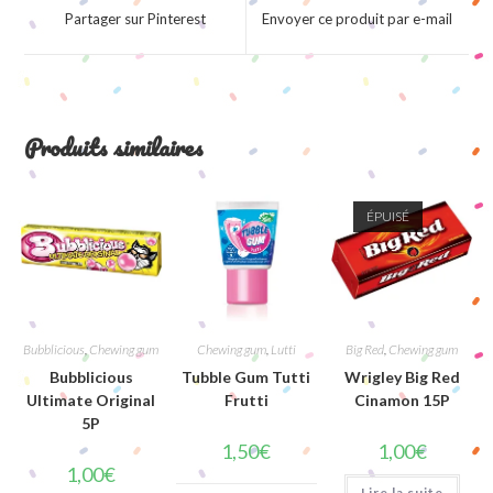
a
a
Partager sur Pinterest
Envoyer ce produit par e-mail
new
new
window
window
Produits similaires
ÉPUISÉ
Bubblicious
,
Chewing gum
Chewing gum
,
Lutti
Big Red
,
Chewing gum
Bubblicious
Tubble Gum Tutti
Wrigley Big Red
Ultimate Original
Frutti
Cinamon 15P
5P
1,50
€
1,00
€
1,00
€
Lire la suite