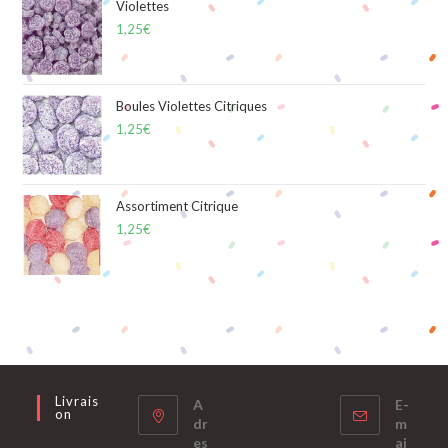
Violettes
1,25
€
Boules Violettes Citriques
1,25
€
Assortiment Citrique
1,25
€
Livrais
A
E-
On
dr
m
es
ai