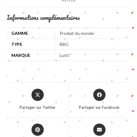
AVIS (0)
Informations complémentaires
GAMME
Produit du monde
TYPE
BBG
MARQUE
Lutti
Opens
Opens
in
in
a
a
Partager sur Twitter
Partager sur Facebook
new
new
window
window
Opens
Opens
in
in