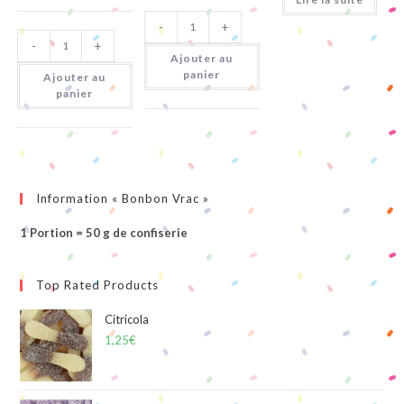
quantité
-
+
de
quantité
Tubble
-
+
de
Gum
Ajouter au
Bubblicious
Tutti
Ultimate
panier
Ajouter au
Frutti
Original
panier
5P
Information « Bonbon Vrac »
1 Portion = 50 g de confiserie
Top Rated Products
Citricola
1,25
€