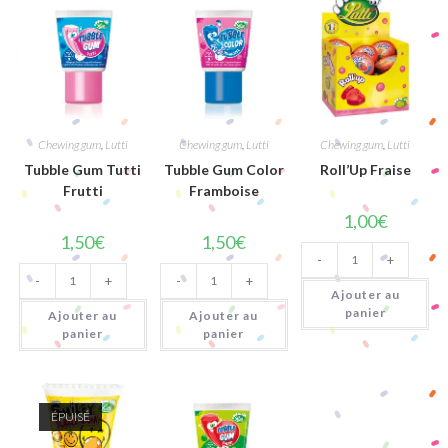
Chewing gum
,
Lutti
Chewing gum
,
Lutti
Chewing gum
,
Lutti
Tubble Gum Tutti
Tubble Gum Color
Roll’Up Fraise
Frutti
Framboise
1,00
€
1,50
€
1,50
€
quantité
-
+
de
quantité
quantité
Roll'Up
-
+
-
+
de
de
Fraise
Ajouter au
Tubble
Tubble
Gum
Gum
panier
Ajouter au
Ajouter au
Tutti
Color
panier
panier
Frutti
Framboise
ÉPUISÉ