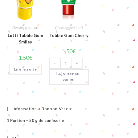
Chewing gum
,
Lutti
Chewing gum
,
Lutti
Lutti Tubble Gum
Tubble Gum Cherry
Smiley
1,50
€
1,50
€
quantité
-
+
de
Tubble
Lire la suite
Gum
Ajouter au
Cherry
panier
Information « Bonbon Vrac »
1 Portion = 50 g de confiserie