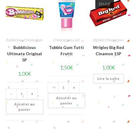
ÉPUISÉ
Bubblicious
,
Chewing gum
Chewing gum
,
Lutti
Big Red
,
Chewing gum
Bubblicious
Tubble Gum Tutti
Wrigley Big Red
Ultimate Original
Frutti
Cinamon 15P
5P
1,50
€
1,00
€
1,00
€
Lire la suite
quantité
-
+
de
quantité
Tubble
-
+
de
Gum
Ajouter au
Bubblicious
Tutti
Ultimate
panier
Ajouter au
Frutti
Original
panier
5P