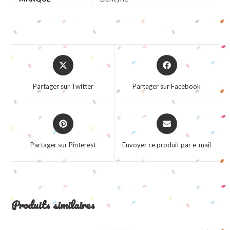
Opens
Opens
in
in
a
a
Partager sur Twitter
Partager sur Facebook
new
new
window
window
Opens
Opens
in
in
a
a
Partager sur Pinterest
Envoyer ce produit par e-mail
new
new
window
window
Produits similaires