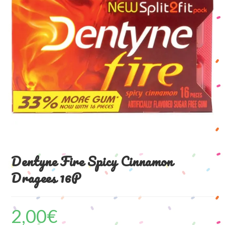
Dentyne Fire Spicy Cinnamon
Dragees 16P
2,00
€