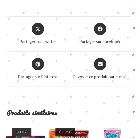
Opens
Opens
in
in
a
a
Partager sur Twitter
Partager sur Facebook
new
new
window
window
Opens
Opens
in
in
a
a
Partager sur Pinterest
Envoyer ce produit par e-mail
new
new
window
window
Produits similaires
ÉPUISÉ
ÉPUISÉ