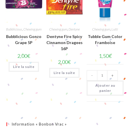
Bubblicious
,
Chewing gum
Chewing gum
,
Dentyne
Chewing gum
,
Lutti
Bubblicious Gonzo
Dentyne Fire Spicy
Tubble Gum Color
Grape 5P
Cinnamon Dragees
Framboise
16P
2,00
€
1,50
€
2,00
€
Lire la suite
quantité
Lire la suite
-
+
de
Tubble
Gum
Ajouter au
Color
panier
Framboise
Information « Bonbon Vrac »