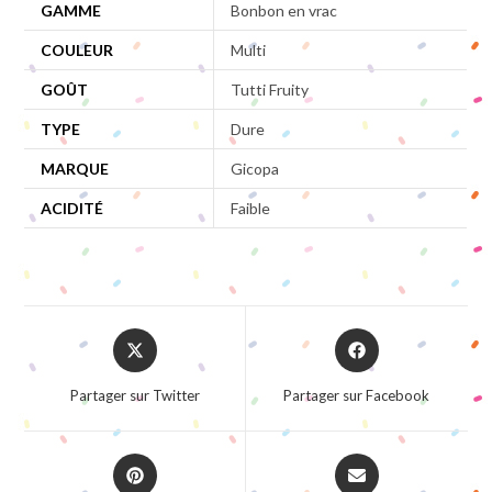
GAMME
Bonbon en vrac
COULEUR
Multi
GOÛT
Tutti Fruity
TYPE
Dure
MARQUE
Gicopa
ACIDITÉ
Faible
Opens
Opens
in
in
a
a
Partager sur Twitter
Partager sur Facebook
new
new
window
window
Opens
Opens
in
in