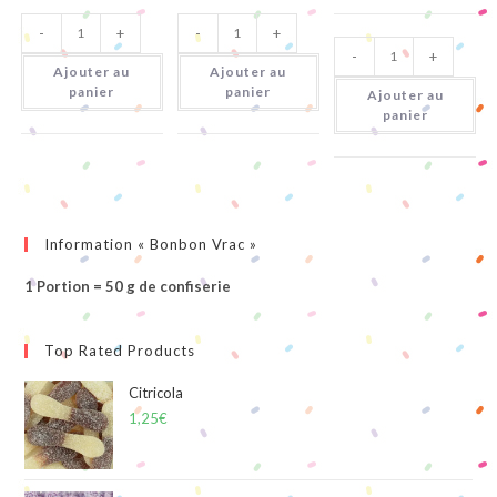
quantité
quantité
-
+
-
+
de
de
quantité
Sucettes
Tortues
-
+
de
Gommes
Citriques
Ajouter au
Ajouter au
Oursons
Sans
panier
panier
Ajouter au
Sucre
panier
Information « Bonbon Vrac »
1 Portion = 50 g de confiserie
Top Rated Products
Citricola
1,25
€