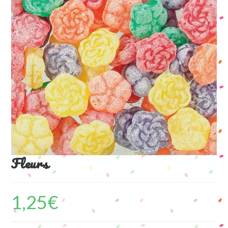
Fleurs
1,25
€