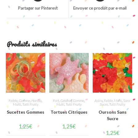
a
a
Partager sur Pinterest
Envoyer ce produit par e-mail
new
new
window
window
Produits similaires
Faible
,
Gomme
,
Haribo
,
Fort
,
Geldhof
,
Gomme
,
Astra
,
Faible
,
Multi
,
Sans
Multi
,
Tutti Fruity
Multi
,
Tutti Fruity
Sucre
,
Tutti Fruity
Sucettes Gommes
Tortues Citriques
Oursons Sans
Sucre
1,25
€
1,25
€
1,25
€