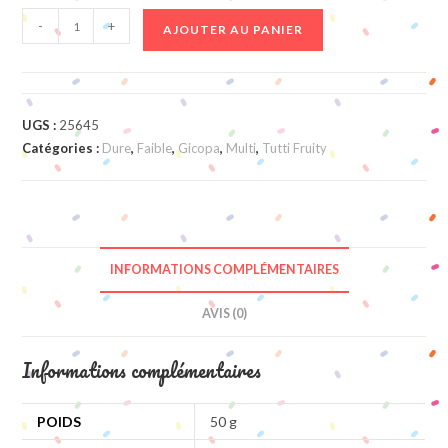
quantité
-
+
AJOUTER AU PANIER
de
Fleurs
UGS :
25645
Catégories :
Dure
,
Faible
,
Gicopa
,
Multi
,
Tutti Fruity
INFORMATIONS COMPLÉMENTAIRES
AVIS (0)
Informations complémentaires
POIDS
50 g