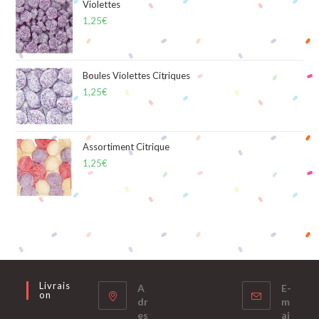
Violettes
1,25
€
Boules Violettes Citriques
1,25
€
Assortiment Citrique
1,25
€
Livrais
A
E-
On
dr
m
es
ai