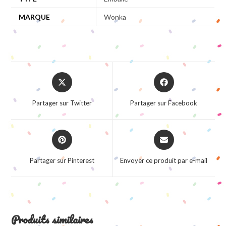
MARQUE
Wonka
Opens
Opens
in
in
a
a
Partager sur Twitter
Partager sur Facebook
new
new
window
window
Opens
Opens
in
in
a
a
Partager sur Pinterest
Envoyer ce produit par e-mail
new
new
window
window
Produits similaires