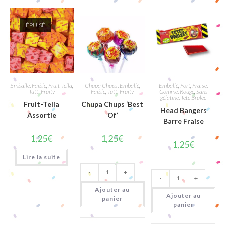
ÉPUISÉ
Emballé
,
Faible
,
Fruit-Tella
,
Chupa Chups
,
Emballé
,
Emballé
,
Fort
,
Fraise
,
Tutti Fruity
Faible
,
Tutti Fruity
Gomme
,
Rouge
,
Sans
gélatine
,
Tete Brulee
Fruit-Tella
Chupa Chups ‘Best
Head Bangers
Assortie
Of’
Barre Fraise
1,25
€
1,25
€
1,25
€
Lire la suite
quantité
quantité
-
+
de
-
+
de
Chupa
Head
Chups
Ajouter au
Bangers
'Best
Ajouter au
panier
Barre
Of'
panier
Fraise