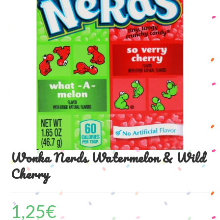
Wonka Nerds Watermelon & Wild
Cherry
1,25
€