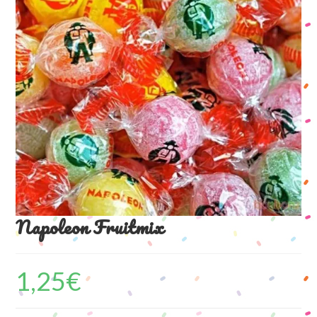
Napoleon Fruitmix
1,25
€