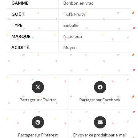
GAMME
Bonbon en vrac
GOÛT
Tutti Fruity
TYPE
Emballé
MARQUE
Napoleon
ACIDITÉ
Moyen
Opens
Opens
in
in
a
a
Partager sur Twitter
Partager sur Facebook
new
new
window
window
Opens
Opens
in
in
a
a
Partager sur Pinterest
Envoyer ce produit par e-mail