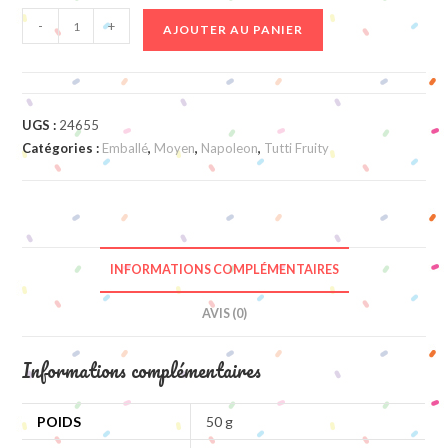
quantité
-
+
AJOUTER AU PANIER
de
Napoleon
Fruitmix
UGS :
24655
Catégories :
Emballé
,
Moyen
,
Napoleon
,
Tutti Fruity
INFORMATIONS COMPLÉMENTAIRES
AVIS (0)
Informations complémentaires
POIDS
50 g