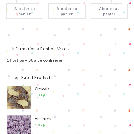
Sucettes
Schtroumpfs
Avions
Gommes
Citriques
Ajouter au
Ajouter au
Ajouter au
panier
panier
panier
Information « Bonbon Vrac »
1 Portion = 50 g de confiserie
Top Rated Products
Citricola
1,25
€
Violettes
1,25
€