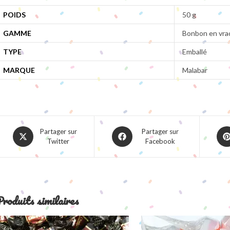
POIDS
50 g
GAMME
Bonbon en vra
TYPE
Emballé
MARQUE
Malabar
Opens
Opens
Ope
Partager sur
Partager sur
Twitter
Facebook
in
in
in
a
a
a
new
new
ne
window
window
win
roduits similaires