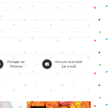
c
ns
Opens
Partager sur
Envoyer ce produit
Pinterest
par e-mail
in
a
w
new
dow
window