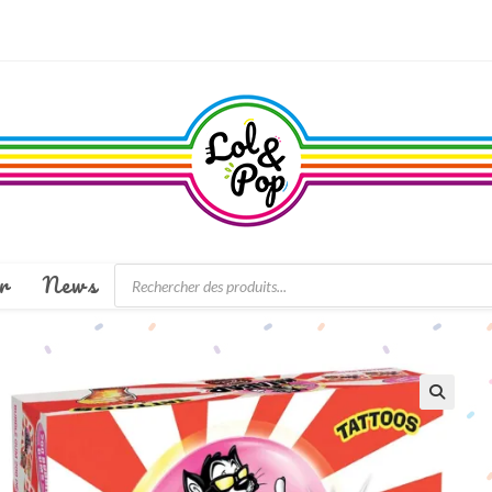
Recherche
r
News
de
produits
🔍