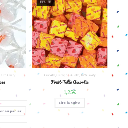
ÉPUISÉ
,
Tutti Fruity
Emballé
,
Faible
,
Fruit-Tella
,
Tutti Fruity
ose
Fruit-Tella Assortie
1,25
€
Lire la suite
er au panier