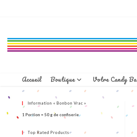
Skip
to
content
Accueil
Boutique
Votre Candy Ba
Information « Bonbon Vrac »
1 Portion = 50 g de confiserie
Top Rated Products