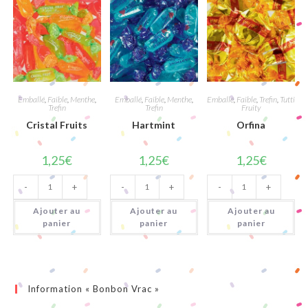
Emballé
,
Faible
,
Menthe
,
Emballé
,
Faible
,
Menthe
,
Emballé
,
Faible
,
Trefin
,
Tutti
Trefin
Trefin
Fruity
Cristal Fruits
Hartmint
Orfina
1,25
€
1,25
€
1,25
€
quantité
quantité
quantité
-
+
-
+
-
+
de
de
de
Cristal
Hartmint
Orfina
Fruits
Ajouter au
Ajouter au
Ajouter au
panier
panier
panier
Information « Bonbon Vrac »