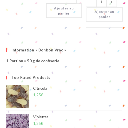
-
+
de
Mini
Pasta
Cocobat
Ajouter au
Frutta
Ajouter au
panier
panier
Information « Bonbon Vrac »
1 Portion = 50 g de confiserie
Top Rated Products
Citricola
1,25
€
Violettes
1,25
€