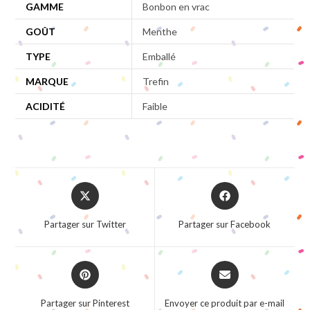
GAMME
Bonbon en vrac
GOÛT
Menthe
TYPE
Emballé
MARQUE
Trefin
ACIDITÉ
Faible
Opens
Opens
in
in
a
a
Partager sur Twitter
Partager sur Facebook
new
new
window
window
Opens
Opens
in
in
a
a
Partager sur Pinterest
Envoyer ce produit par e-mail