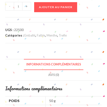
quantité
-
+
AJOUTER AU PANIER
de
Hartmint
UGS :
22500
Catégories :
Emballé
,
Faible
,
Menthe
,
Trefin
INFORMATIONS COMPLÉMENTAIRES
AVIS (0)
Informations complémentaires
POIDS
50 g