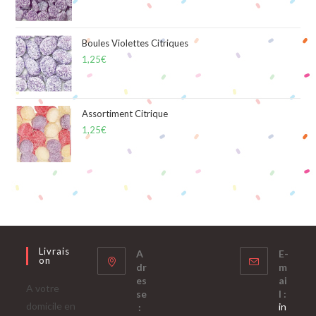
Boules Violettes Citriques
1,25
€
Assortiment Citrique
1,25
€
Livrais
A
E-
On
dr
m
es
ai
A votre
se
l :
domicile en
in
: