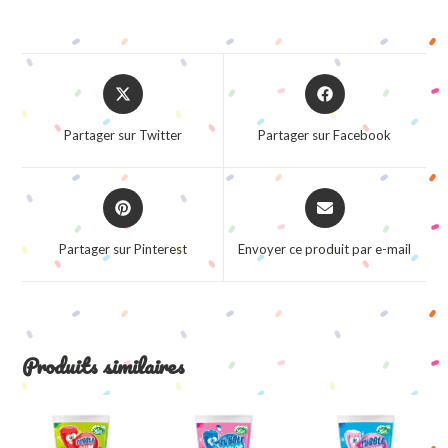
Opens
Opens
in
in
a
a
Partager sur Twitter
Partager sur Facebook
new
new
window
window
Opens
Opens
in
in
a
a
Partager sur Pinterest
Envoyer ce produit par e-mail
new
new
window
window
Produits similaires