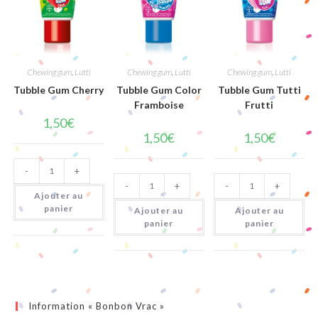
Chewing gum
,
Lutti
Chewing gum
,
Lutti
Chewing gum
,
Lutti
Tubble Gum Cherry
Tubble Gum Color
Tubble Gum Tutti
Framboise
Frutti
1,50
€
1,50
€
1,50
€
quantité
-
+
de
quantité
quantité
Tubble
-
+
-
+
de
de
Gum
Ajouter au
Tubble
Tubble
Cherry
Gum
Gum
panier
Ajouter au
Ajouter au
Color
Tutti
panier
panier
Framboise
Frutti
Information « Bonbon Vrac »