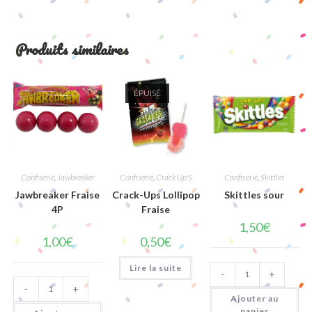
Produits similaires
ÉPUISÉ
Confiserie
,
Jawbreaker
Confiserie
,
Crack Up'S
Confiserie
,
Skittles
Jawbreaker Fraise
Crack-Ups Lollipop
Skittles sour
4P
Fraise
1,50
€
1,00
€
0,50
€
quantité
Lire la suite
-
+
de
quantité
Skittles
-
+
de
sour
Ajouter au
Jawbreaker
Fraise
panier