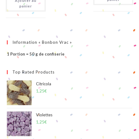
Ajouter au
4P
panier
Information « Bonbon Vrac »
1 Portion = 50 g de confiserie
Top Rated Products
Citricola
1,25
€
Violettes
1,25
€