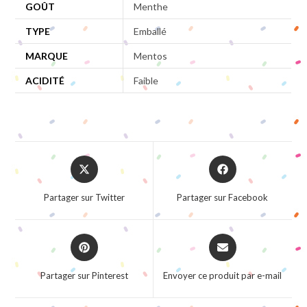
GOÛT
Menthe
TYPE
Emballé
MARQUE
Mentos
ACIDITÉ
Faible
Opens
Opens
in
in
a
a
Partager sur Twitter
Partager sur Facebook
new
new
window
window
Opens
Opens
in
in
a
a
Partager sur Pinterest
Envoyer ce produit par e-mail
new
new
window
window