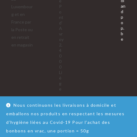
ol
e
an
P
Luxembour
d
o
g et en
p
nt
France par
o
d'
p.
A
la Poste ou
b
vr
en retrait
S’ouvre
e
oy
dans
en magasin
2,
votre
4
applica
0
0
0
Li
è
g
e
Nous continuons les livraisons à domicile et
emballons nos produits en respectant les mesures
Nous contacter
RGPD
Conditions Générales de Vente
d’hygiène liées au Covid-19 Pour l'achat des
© Copyright - Lol&Pop
bonbons en vrac, une portion = 50g