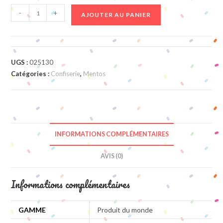
quantité
-
+
AJOUTER AU PANIER
de
Mentos
single
Mint
UGS :
025130
Catégories :
Confiserie
,
Mentos
INFORMATIONS COMPLÉMENTAIRES
AVIS (0)
Informations complémentaires
GAMME
Produit du monde