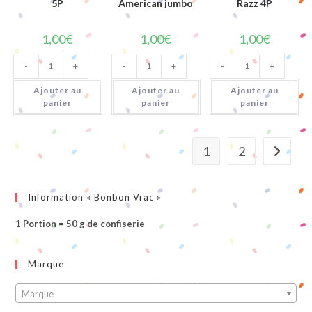
5P
American jumbo
Razz 4P
1,00
€
1,00
€
1,00
€
quantité
quantité
quantité
-
+
-
+
-
+
de
de
de
Original
Jawbreaker
Jawbreaker
Tropical
American
Blue
Ajouter au
Ajouter au
Ajouter au
5P
jumbo
Razz
panier
panier
panier
4P
1
2
Information « Bonbon Vrac »
1 Portion = 50 g de confiserie
Marque
Marque