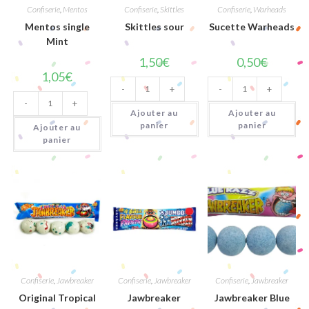
Confiserie
,
Mentos
Confiserie
,
Skittles
Confiserie
,
Warheads
Mentos single
Skittles sour
Sucette Warheads
Mint
1,50
€
0,50
€
1,05
€
quantité
quantité
-
+
-
+
de
de
quantité
Skittles
Sucette
-
+
de
sour
Warheads
Ajouter au
Ajouter au
Mentos
single
panier
panier
Ajouter au
Mint
panier
Confiserie
,
Jawbreaker
Confiserie
,
Jawbreaker
Confiserie
,
Jawbreaker
Original Tropical
Jawbreaker
Jawbreaker Blue