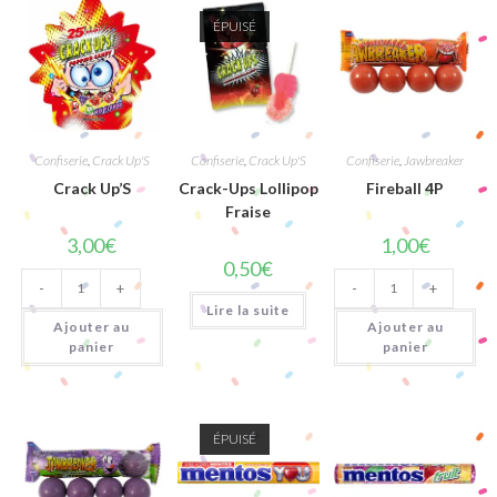
ÉPUISÉ
Confiserie
,
Crack Up'S
Confiserie
,
Crack Up'S
Confiserie
,
Jawbreaker
Crack Up’S
Crack-Ups Lollipop
Fireball 4P
Fraise
3,00
€
1,00
€
0,50
€
quantité
quantité
-
+
-
+
de
de
Crack
Fireball
Lire la suite
Up'S
4P
Ajouter au
Ajouter au
panier
panier
ÉPUISÉ