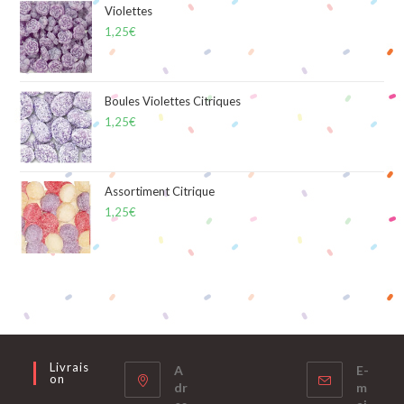
Violettes
1,25
€
Boules Violettes Citriques
1,25
€
Assortiment Citrique
1,25
€
Livrais
A
E-
On
dr
m