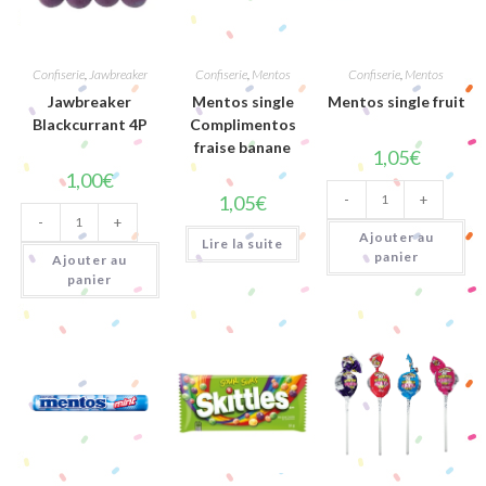
Confiserie
,
Jawbreaker
Confiserie
,
Mentos
Confiserie
,
Mentos
Jawbreaker
Mentos single
Mentos single fruit
Blackcurrant 4P
Complimentos
fraise banane
1,05
€
1,00
€
quantité
1,05
€
-
+
de
quantité
Mentos
-
+
de
single
Ajouter au
Jawbreaker
Lire la suite
fruit
Blackcurrant
panier
Ajouter au
4P
panier