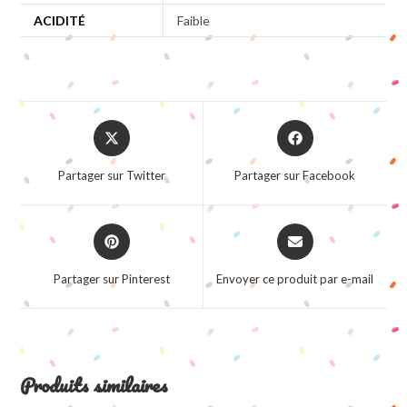
ACIDITÉ
Faible
Opens
Opens
in
in
a
a
Partager sur Twitter
Partager sur Facebook
new
new
window
window
Opens
Opens
in
in
a
a
Partager sur Pinterest
Envoyer ce produit par e-mail
new
new
window
window
Produits similaires