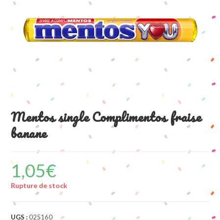
Mentos single Complimentos fraise
banane
1,05
€
Rupture de stock
UGS :
025160