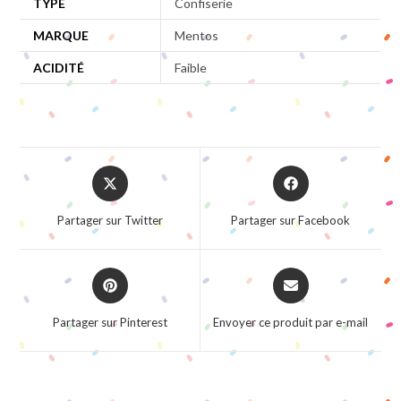
TYPE
Confiserie
MARQUE
Mentos
ACIDITÉ
Faible
Opens
Opens
in
in
a
a
Partager sur Twitter
Partager sur Facebook
new
new
window
window
Opens
Opens
in
in
a
a
Partager sur Pinterest
Envoyer ce produit par e-mail
new
new
window
window