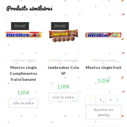
Produits similaires
ÉPUISÉ
ÉPUISÉ
Confiserie
,
Mentos
Confiserie
,
Jawbreaker
Confiserie
,
Mentos
Mentos single
Jawbreaker Cola
Mentos single fruit
Complimentos
5P
fraise banane
1,05
€
1,00
€
1,05
€
quantité
Lire la suite
-
+
de
Lire la suite
Mentos
single
Ajouter au
fruit
panier