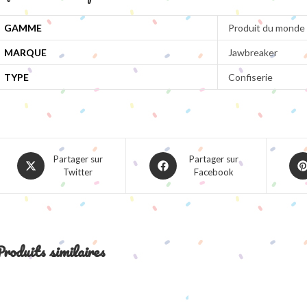
GAMME
Produit du monde
MARQUE
Jawbreaker
TYPE
Confiserie
Opens
Opens
Ope
Partager sur
Partager sur
Twitter
Facebook
in
in
in
a
a
a
new
new
ne
window
window
win
roduits similaires