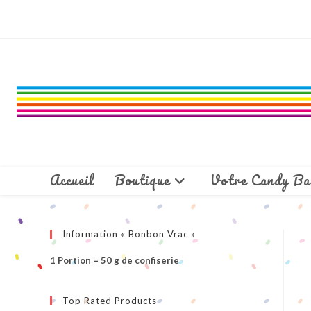
Skip
to
content
Accueil
Boutique
Votre Candy Ba
Information « Bonbon Vrac »
1 Portion = 50 g de confiserie
Top Rated Products