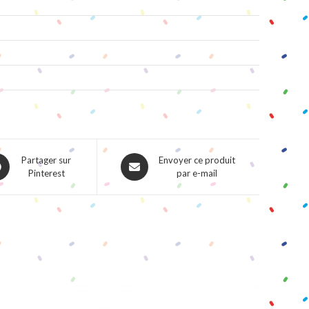
ns
Opens
Partager sur
Envoyer ce produit
Pinterest
par e-mail
in
a
w
new
dow
window