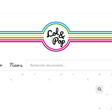
Recherche
r
News
de
produits
🔍