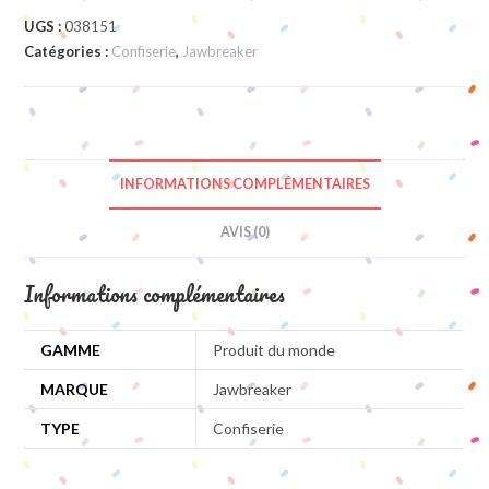
4P
UGS :
038151
Catégories :
Confiserie
,
Jawbreaker
INFORMATIONS COMPLÉMENTAIRES
AVIS (0)
Informations complémentaires
GAMME
Produit du monde
MARQUE
Jawbreaker
TYPE
Confiserie