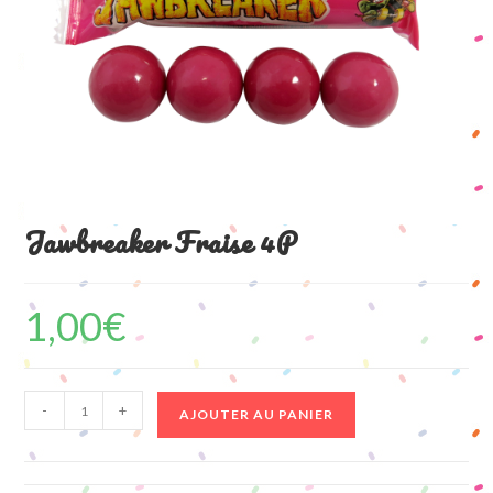
Jawbreaker Fraise 4P
1,00
€
quantité
-
+
AJOUTER AU PANIER
de
Jawbreaker
Fraise