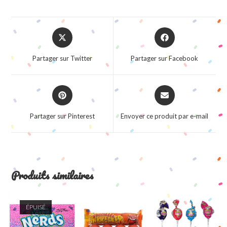
Opens
Opens
in
in
a
a
Partager sur Twitter
Partager sur Facebook
new
new
window
window
Opens
Opens
in
in
a
a
Partager sur Pinterest
Envoyer ce produit par e-mail
new
new
window
window
Produits similaires
ÉPUISÉ