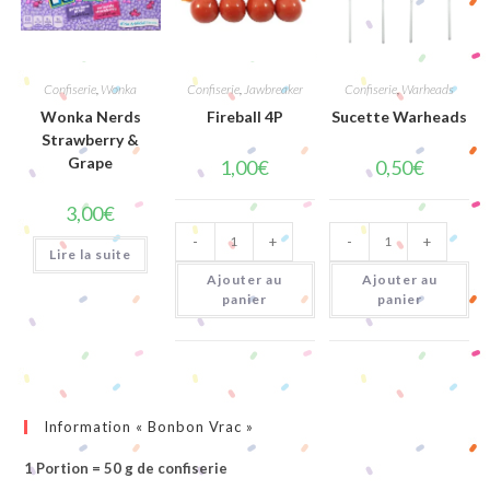
Confiserie
,
Wonka
Confiserie
,
Jawbreaker
Confiserie
,
Warheads
Wonka Nerds
Fireball 4P
Sucette Warheads
Strawberry &
Grape
1,00
€
0,50
€
3,00
€
quantité
quantité
-
+
-
+
de
de
Lire la suite
Fireball
Sucette
4P
Warheads
Ajouter au
Ajouter au
panier
panier
Information « Bonbon Vrac »
1 Portion = 50 g de confiserie