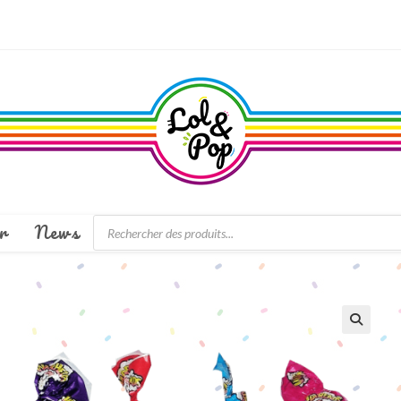
Recherche
r
News
de
produits
🔍