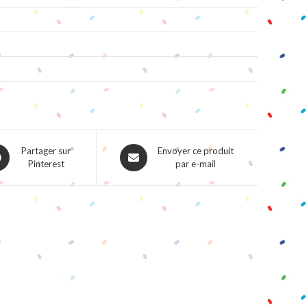
ns
Opens
Partager sur
Envoyer ce produit
Pinterest
par e-mail
in
a
w
new
dow
window