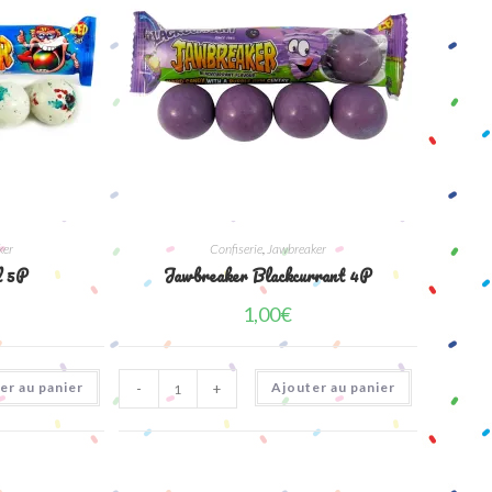
ker
Confiserie
,
Jawbreaker
l 5P
Jawbreaker Blackcurrant 4P
1,00
€
quantité
er au panier
Ajouter au panier
-
+
de
Jawbreaker
Blackcurrant
4P