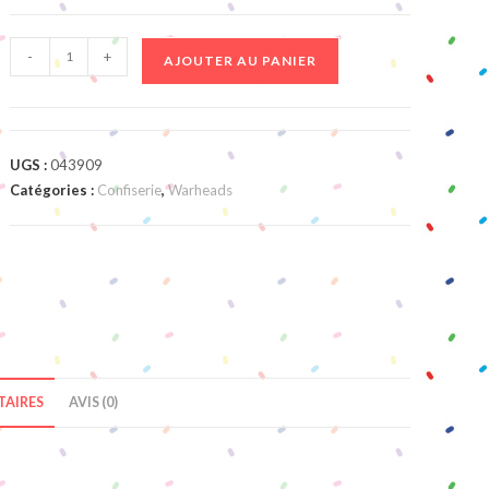
quantité
-
+
AJOUTER AU PANIER
de
Sucette
Warheads
UGS :
043909
Catégories :
Confiserie
,
Warheads
AIRES
AVIS (0)