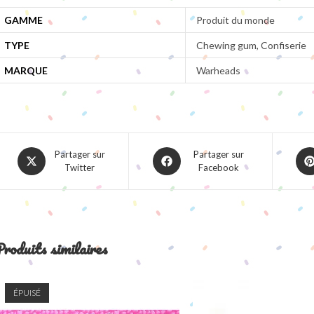
GAMME
Produit du monde
TYPE
Chewing gum, Confiserie
MARQUE
Warheads
Opens
Opens
Ope
Partager sur
Partager sur
Twitter
Facebook
in
in
in
a
a
a
new
new
ne
window
window
win
roduits similaires
ÉPUISÉ