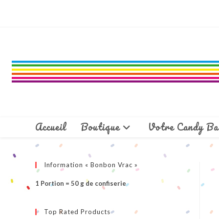
Skip
to
content
Accueil
Boutique
Votre Candy Ba
Information « Bonbon Vrac »
1 Portion = 50 g de confiserie
Top Rated Products