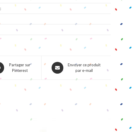
c
ns
Opens
Partager sur
Envoyer ce produit
Pinterest
par e-mail
in
a
w
new
dow
window