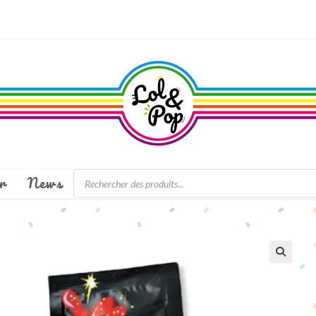
Recherche
r
News
de
produits
🔍