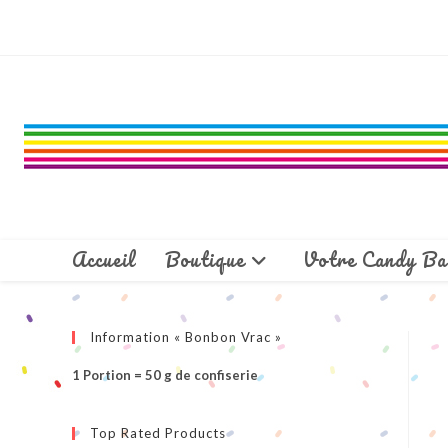
Skip
to
content
Accueil
Boutique
Votre Candy Ba
Information « Bonbon Vrac »
1 Portion = 50 g de confiserie
Top Rated Products