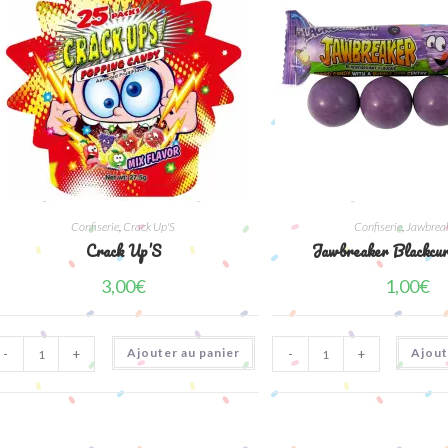
Confiserie
,
Crack Up'S
Confiserie
,
Jawbrea
Crack Up’S
Jawbreaker Blackcu
3,00
€
1,00
€
quantité
quantité
Ajouter au panier
Ajout
-
+
-
+
de
de
Crack
Jawbreaker
Up'S
Blackcurrant
4P