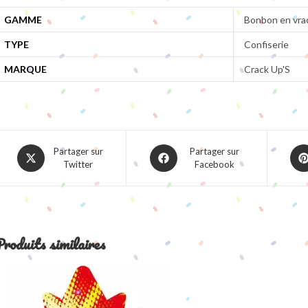
GAMME
Bonbon en vra
TYPE
Confiserie
MARQUE
Crack Up'S
Opens
Opens
Ope
Partager sur
Partager sur
Twitter
Facebook
in
in
in
a
a
a
new
new
ne
window
window
win
roduits similaires