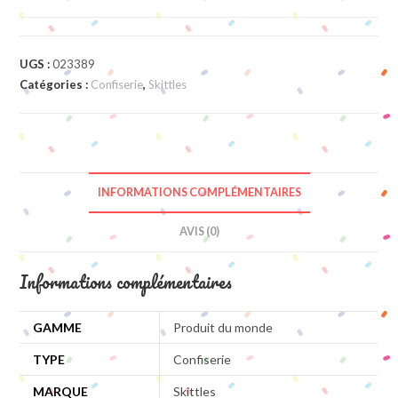
Skittles
sour
UGS :
023389
Catégories :
Confiserie
,
Skittles
INFORMATIONS COMPLÉMENTAIRES
AVIS (0)
Informations complémentaires
GAMME
Produit du monde
TYPE
Confiserie
MARQUE
Skittles