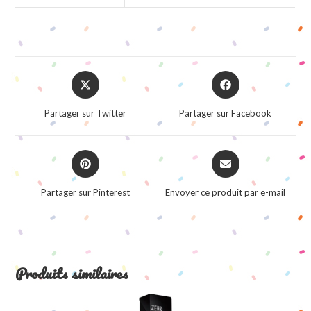
Opens
Opens
in
in
a
a
Partager sur Twitter
Partager sur Facebook
new
new
window
window
Opens
Opens
in
in
a
a
Partager sur Pinterest
Envoyer ce produit par e-mail
new
new
window
window
Produits similaires