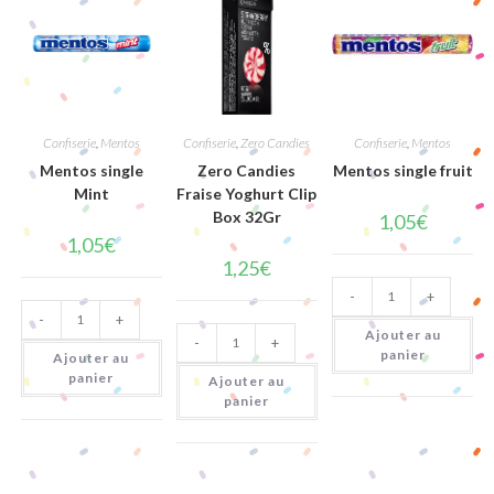
Confiserie
,
Mentos
Confiserie
,
Zero Candies
Confiserie
,
Mentos
Mentos single
Zero Candies
Mentos single fruit
Mint
Fraise Yoghurt Clip
Box 32Gr
1,05
€
1,05
€
1,25
€
quantité
-
+
de
quantité
Mentos
-
+
de
quantité
single
Ajouter au
Mentos
-
+
de
fruit
single
panier
Ajouter au
Zero
Mint
Candies
panier
Ajouter au
Fraise
panier
Yoghurt
Clip
Box
32Gr