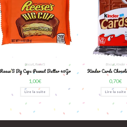
Biscuit
,
Reese'S
Biscuit
,
Kinder
Reese’S Big Cups Peanut Butter 40Gr
Kinder Cards Chocol
1,00
€
0,70
€
Lire la suite
Lire la suite