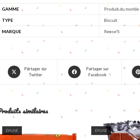
GAMME
Produit du monde
TYPE
Biscuit
MARQUE
Reese'S
Opens
Opens
Ope
Partager sur
Partager sur
Twitter
Facebook
in
in
in
a
a
a
new
new
ne
window
window
win
roduits similaires
ÉPUISÉ
ÉPUISÉ