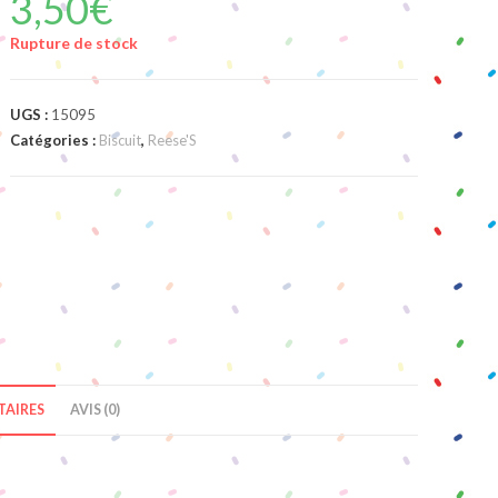
3,50
€
Rupture de stock
UGS :
15095
Catégories :
Biscuit
,
Reese'S
AIRES
AVIS (0)