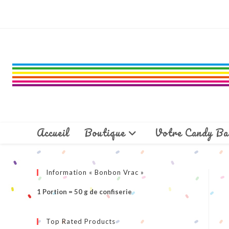
Skip
to
content
Accueil
Boutique
Votre Candy Ba
Information « Bonbon Vrac »
1 Portion = 50 g de confiserie
Top Rated Products