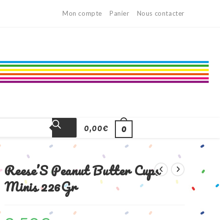
Mon compte
Panier
Nous contacter
0,00
€
0
Reese’S Peanut Butter Cups
Minis 226Gr