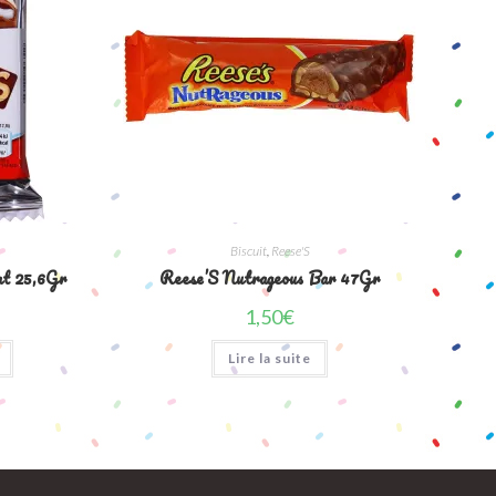
Biscuit
,
Reese'S
at 25,6Gr
Reese’S Nutrageous Bar 47Gr
1,50
€
Lire la suite