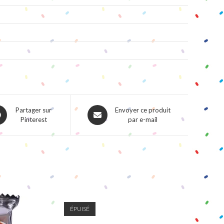
ns
Opens
Partager sur
Envoyer ce produit
Pinterest
par e-mail
in
a
w
new
dow
window
ÉPUISÉ