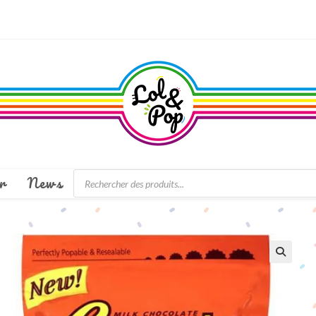
Recherche
r
News
de
produits
🔍