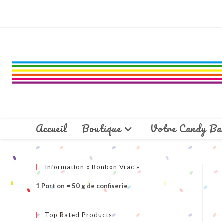
Skip
to
content
Accueil
Boutique
Votre Candy Ba
Information « Bonbon Vrac »
1 Portion = 50 g de confiserie
Top Rated Products