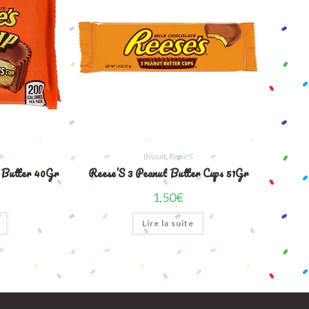
Biscuit
,
Reese'S
 Butter 40Gr
Reese’S 3 Peanut Butter Cups 51Gr
1,50
€
Lire la suite