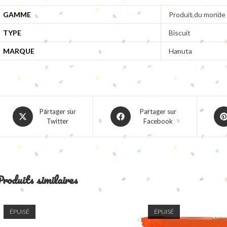
GAMME
Produit du monde
TYPE
Biscuit
MARQUE
Hanuta
Opens
Opens
Ope
Partager sur
Partager sur
Twitter
Facebook
in
in
in
a
a
a
new
new
ne
window
window
win
roduits similaires
ÉPUISÉ
ÉPUISÉ