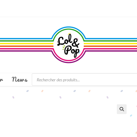
Recherche
r
News
de
produits
🔍