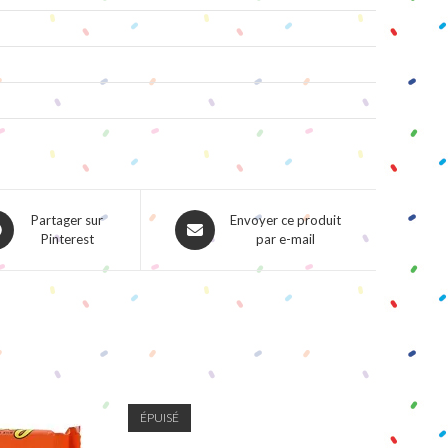
ns
Opens
Partager sur
Envoyer ce produit
Pinterest
par e-mail
in
a
w
new
dow
window
ÉPUISÉ