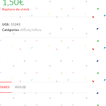
1,50
€
Rupture de stock
UGS :
15243
Catégories :
Biscuit
,
Hanuta
AIRES
AVIS (0)