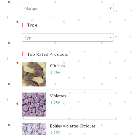
Marque
Type
Type
Top Rated Products
Citricola
1,25
€
Violettes
1,25
€
Boules Violettes Citriques
1,25
€