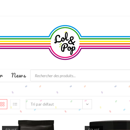
Recherche
r
News
de
produits
Tri par défaut
ÉPUISÉ
ÉPUISÉ