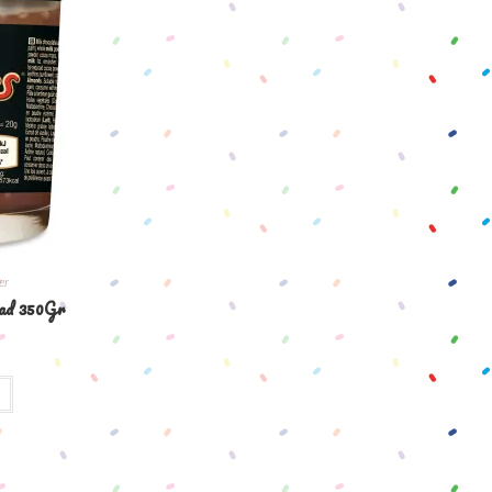
er
ead 350Gr