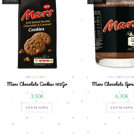
Biscuit
,
Mars
Mars
,
Pate à tartin
Mars Chocolate Cookies 162Gr
Mars Chocolate Spr
3,50
€
6,30
€
Lire la suite
Lire la suite