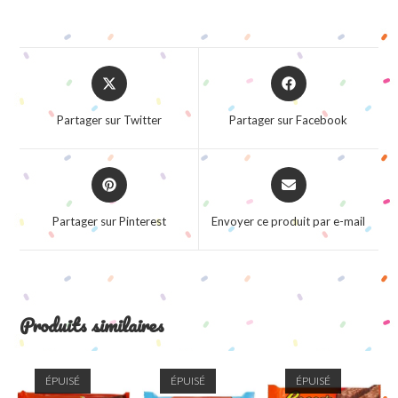
Opens
Opens
in
in
a
a
Partager sur Twitter
Partager sur Facebook
new
new
window
window
Opens
Opens
in
in
a
a
Partager sur Pinterest
Envoyer ce produit par e-mail
new
new
window
window
Produits similaires
ÉPUISÉ
ÉPUISÉ
ÉPUISÉ