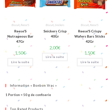
Biscuit
,
Reese'S
Biscuit
,
Snickers
Biscuit
,
Reese'S
Reese’S
Snickers Crisp
Reese’S Crispy
Nutrageous Bar
40Gr
Wafers Bars Sticks
47Gr
42Gr
2,00
€
1,50
€
1,50
€
Lire la suite
Lire la suite
Lire la suite
Information « Bonbon Vrac »
1 Portion = 50 g de confiserie
Top Rated Products