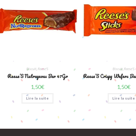
Biscuit
,
Reese'S
Biscuit
,
Reese'S
Reese’S Nutrageous Bar 47Gr
Reese’S Crispy Wafers Ba
1,50
€
1,50
€
Lire la suite
Lire la suite