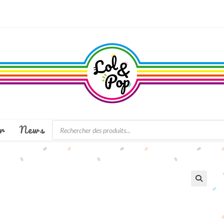
Recherche
r
News
de
produits
🔍