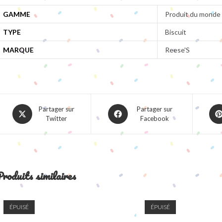
GAMME
Produit du monde
TYPE
Biscuit
MARQUE
Reese'S
Opens
Opens
Ope
Partager sur
Partager sur
Twitter
Facebook
in
in
in
a
a
a
new
new
ne
window
window
win
roduits similaires
ÉPUISÉ
ÉPUISÉ