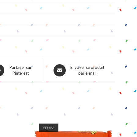
ns
Opens
Partager sur
Envoyer ce produit
Pinterest
par e-mail
in
a
w
new
dow
window
ÉPUISÉ