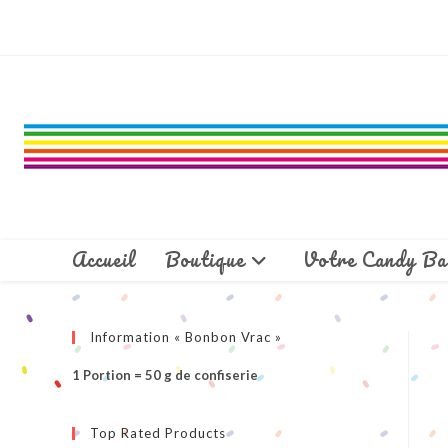
Skip
to
content
Accueil
Boutique
Votre Candy Ba
Information « Bonbon Vrac »
1 Portion = 50 g de confiserie
Top Rated Products