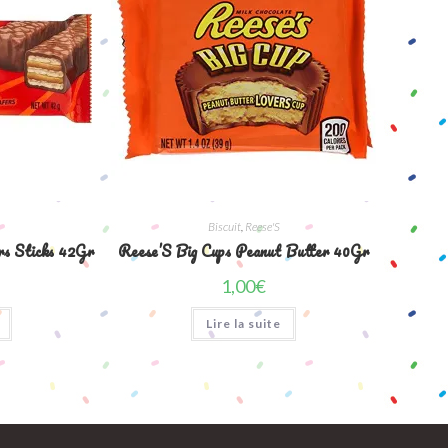
Biscuit
,
Reese'S
rs Sticks 42Gr
Reese’S Big Cups Peanut Butter 40Gr
1,00
€
Lire la suite