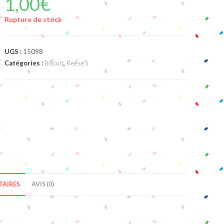
1,00
€
Rupture de stock
UGS :
15098
Catégories :
Biscuit
,
Reese'S
AIRES
AVIS (0)