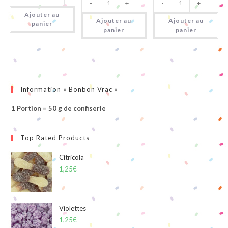
-
+
-
+
de
de
Yo
Rotella
Grand
Yo'S
Ajouter au
Fruit
Dragibus
Ajouter au
Ajouter au
panier
panier
panier
Information « Bonbon Vrac »
1 Portion = 50 g de confiserie
Top Rated Products
Citricola
1,25
€
Violettes
1,25
€