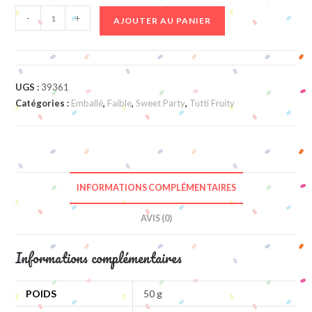
quantité
-
+
AJOUTER AU PANIER
de
Paille
Poudre
UGS :
39361
Catégories :
Emballé
,
Faible
,
Sweet Party
,
Tutti Fruity
INFORMATIONS COMPLÉMENTAIRES
AVIS (0)
Informations complémentaires
POIDS
50 g