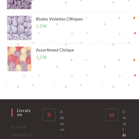
Boules Violettes Citriques
1,25
€
Assortiment Citrique
1,25
€
Livrais
A
E-
On
dr
m
es
ai
A votre
se
l :
domicile en
in
: