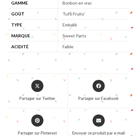
GAMME
Bonbon en vrac
GOÛT
Tutti Fruity
TYPE
Emballé
MARQUE
Sweet Party
ACIDITÉ
Faible
Opens
Opens
in
in
a
a
Partager sur Twitter
Partager sur Facebook
new
new
window
window
Opens
Opens
in
in
a
a
Partager sur Pinterest
Envoyer ce produit par e-mail