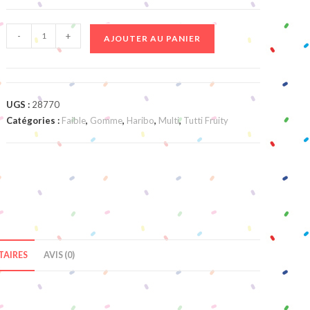
quantité
-
+
AJOUTER AU PANIER
de
Sucettes
Gommes
UGS :
28770
Catégories :
Faible
,
Gomme
,
Haribo
,
Multi
,
Tutti Fruity
AIRES
AVIS (0)