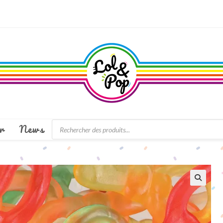
Recherche
r
News
de
produits
🔍