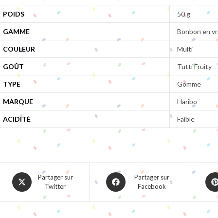
POIDS
50 g
GAMME
Bonbon en vr
COULEUR
Multi
GOÛT
Tutti Fruity
TYPE
Gomme
MARQUE
Haribo
ACIDITÉ
Faible
Opens
Opens
Ope
Partager sur
Partager sur
Twitter
Facebook
in
in
in
a
a
a
new
new
ne
window
window
win