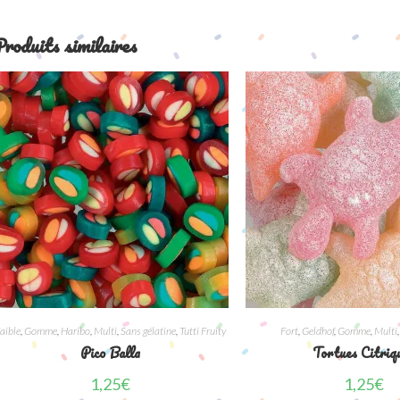
roduits similaires
aible
,
Gomme
,
Haribo
,
Multi
,
Sans gélatine
,
Tutti Fruity
Fort
,
Geldhof
,
Gomme
,
Multi
Pico Balla
Tortues Citriq
1,25
€
1,25
€