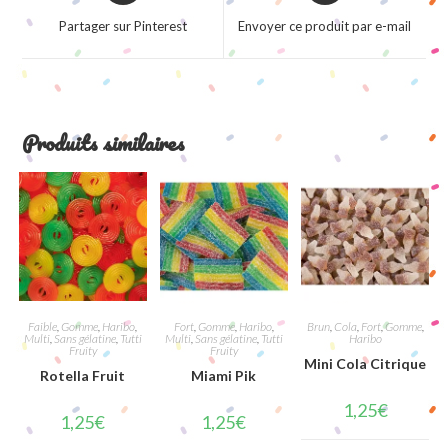
a
a
Partager sur Pinterest
Envoyer ce produit par e-mail
new
new
window
window
Produits similaires
Faible
,
Gomme
,
Haribo
,
Fort
,
Gomme
,
Haribo
,
Brun
,
Cola
,
Fort
,
Gomme
,
Multi
,
Sans gélatine
,
Tutti
Multi
,
Sans gélatine
,
Tutti
Haribo
Fruity
Fruity
Mini Cola Citrique
Rotella Fruit
Miami Pik
1,25
€
1,25
€
1,25
€