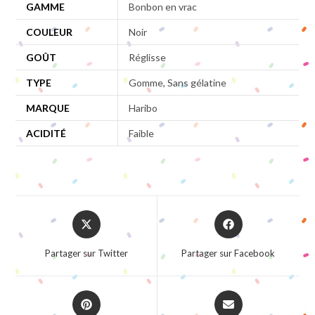
GAMME
Bonbon en vrac
COULEUR
Noir
GOÛT
Réglisse
TYPE
Gomme, Sans gélatine
MARQUE
Haribo
ACIDITÉ
Faible
Opens
Opens
in
in
a
a
Partager sur Twitter
Partager sur Facebook
new
new
window
window
Opens
Opens
in
in