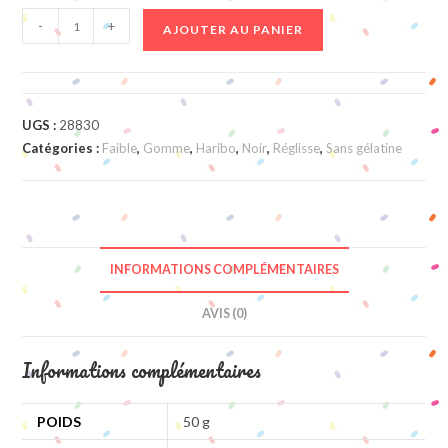
quantité
-
+
AJOUTER AU PANIER
de
Yo
Yo'S
UGS :
28830
Catégories :
Faible
,
Gomme
,
Haribo
,
Noir
,
Réglisse
,
Sans gélatine
INFORMATIONS COMPLÉMENTAIRES
AVIS (0)
Informations complémentaires
POIDS
50 g