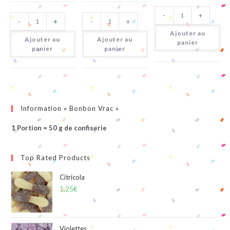
quantité
quantité
quantité
-
+
de
-
+
-
+
de
de
Mini
Rotella
Miami
Cola
Ajouter au
Fruit
Pik
Citrique
Ajouter au
Ajouter au
panier
panier
panier
Information « Bonbon Vrac »
1 Portion = 50 g de confiserie
Top Rated Products
Citricola
1,25
€
Violettes