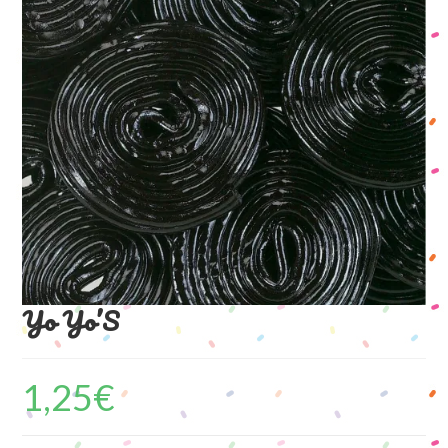
Yo Yo’S
1,25
€