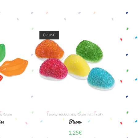
ÉPUISÉ
e
,
Rouge
Faible
,
Fini
,
Gomme
,
Rouge
,
Tutti Fruity
ies
Bisous
1,25
€