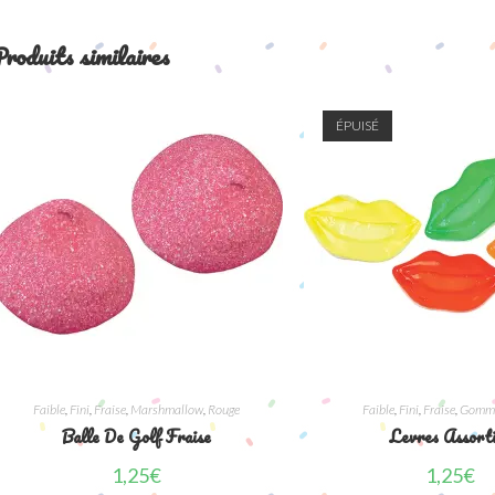
roduits similaires
ÉPUISÉ
Faible
,
Fini
,
Fraise
,
Marshmallow
,
Rouge
Faible
,
Fini
,
Fraise
,
Gomm
Balle De Golf Fraise
Levres Assort
1,25
€
1,25
€