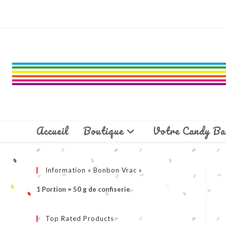
Skip
to
content
Accueil
Boutique
Votre Candy Ba
Information « Bonbon Vrac »
1 Portion = 50 g de confiserie
Top Rated Products