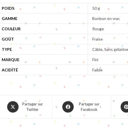
POIDS
50 g
GAMME
Bonbon en vrac
COULEUR
Rouge
GOÛT
Fraise
TYPE
Câble, Sans gélatin
MARQUE
Fini
ACIDITÉ
Faible
Opens
Opens
Ope
Partager sur
Partager sur
Twitter
Facebook
in
in
in
a
a
a
new
new
ne
window
window
win