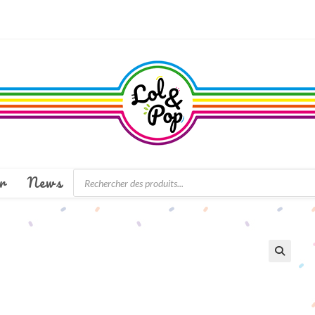
Recherche
r
News
de
produits
🔍