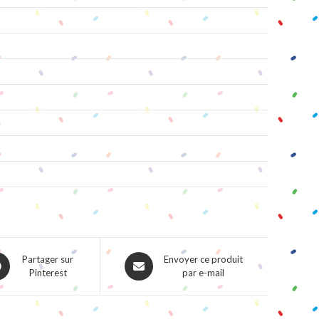
e
ns
Opens
Partager sur
Envoyer ce produit
Pinterest
par e-mail
in
a
w
new
dow
window