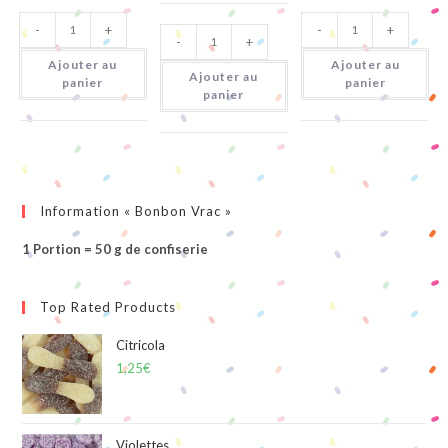
quantité
quantité
quantité
-
+
-
+
de
de
-
+
de
Batons
Sucettes
Pasta
Citriques
Gommes
Ajouter au
Ajouter au
Frutta
Ajouter au
panier
panier
panier
Information « Bonbon Vrac »
1 Portion = 50 g de confiserie
Top Rated Products
Citricola
1,25
€
Violettes