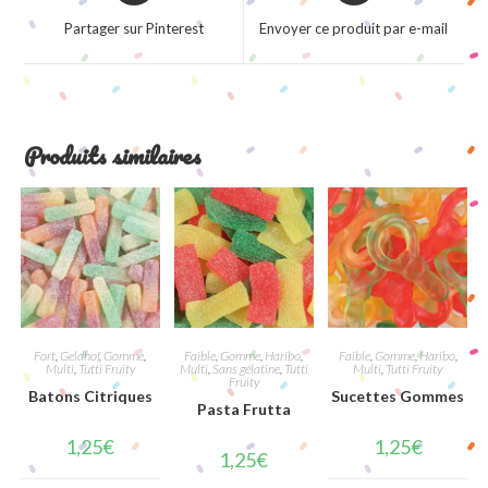
a
a
Partager sur Pinterest
Envoyer ce produit par e-mail
new
new
window
window
Produits similaires
Fort
,
Geldhof
,
Gomme
,
Faible
,
Gomme
,
Haribo
,
Faible
,
Gomme
,
Haribo
,
Multi
,
Tutti Fruity
Multi
,
Sans gélatine
,
Tutti
Multi
,
Tutti Fruity
Fruity
Batons Citriques
Sucettes Gommes
Pasta Frutta
1,25
€
1,25
€
1,25
€