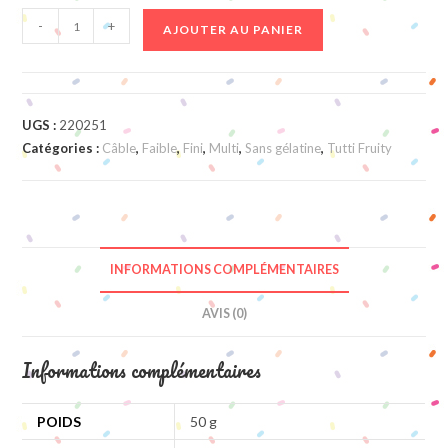
quantité
-
+
AJOUTER AU PANIER
de
Cable
Jumbo
Lisse
UGS :
220251
Tornado
Catégories :
Câble
,
Faible
,
Fini
,
Multi
,
Sans gélatine
,
Tutti Fruity
INFORMATIONS COMPLÉMENTAIRES
AVIS (0)
Informations complémentaires
POIDS
50 g