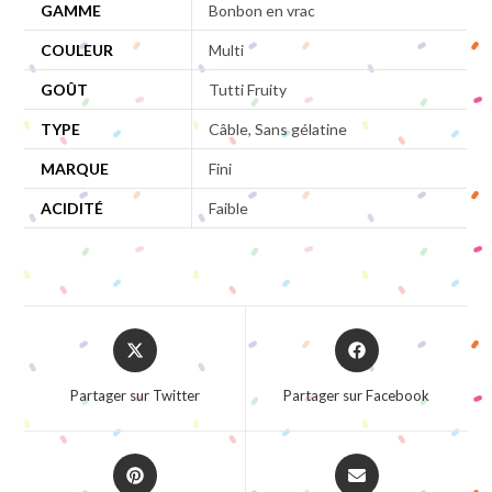
GAMME
Bonbon en vrac
COULEUR
Multi
GOÛT
Tutti Fruity
TYPE
Câble, Sans gélatine
MARQUE
Fini
ACIDITÉ
Faible
Opens
Opens
in
in
a
a
Partager sur Twitter
Partager sur Facebook
new
new
window
window
Opens
Opens
in
in