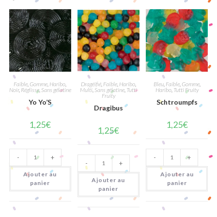
Faible
,
Gomme
,
Haribo
,
Dragéifié
,
Faible
,
Haribo
,
Bleu
,
Faible
,
Gomme
,
Noir
,
Réglisse
,
Sans gélatine
Multi
,
Sans gélatine
,
Tutti
Haribo
,
Tutti Fruity
Fruity
Yo Yo’S
Schtroumpfs
Dragibus
1,25
€
1,25
€
1,25
€
quantité
quantité
quantité
-
+
-
+
de
de
-
+
de
Yo
Schtroumpfs
Dragibus
Yo'S
Ajouter au
Ajouter au
Ajouter au
panier
panier
panier