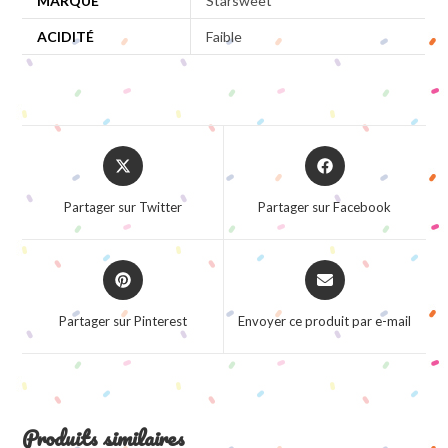
MARQUE
Starsweet
ACIDITÉ
Faible
Opens
Opens
in
in
a
a
Partager sur Twitter
Partager sur Facebook
new
new
window
window
Opens
Opens
in
in
a
a
Partager sur Pinterest
Envoyer ce produit par e-mail
new
new
window
window
Produits similaires